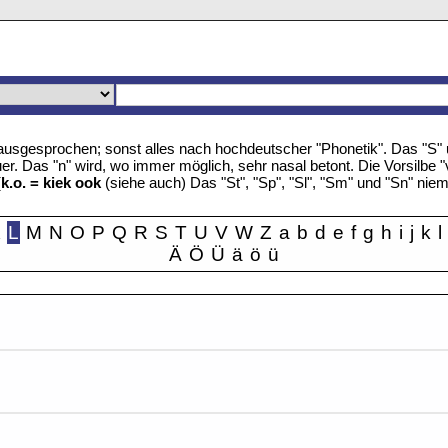
u" ausgesprochen; sonst alles nach hochdeutscher "Phonetik". Das "S
r. Das "n" wird, wo immer möglich, sehr nasal betont. Die Vorsilbe "
(
k.o. = kiek ook
(siehe auch) Das "St", "Sp", "Sl", "Sm" und "Sn" nie
K
L
M
N
O
P
Q
R
S
T
U
V
W
Z
a
b
d
e
f
g
h
i
j
k
l
Ä
Ö
Ü
ä
ö
ü