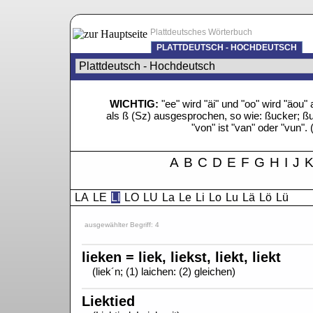
Plattdeutsches Wörterbuch
PLATTDEUTSCH - HOCHDEUTSCH
WICHTIG:
"ee" wird "äi" und "oo" wird "äo
als ß (Sz) ausgesprochen, so wie: ßucker; ßue
"von" ist "van" oder "vun". 
A
B
C
D
E
F
G
H
I
J
LA
LE
LI
LO
LU
La
Le
Li
Lo
Lu
Lä
Lö
Lü
ausgewählter Begriff: 4
lieken = liek, liekst, liekt, liekt
(liek´n; (1) laichen: (2) gleichen)
Liektied