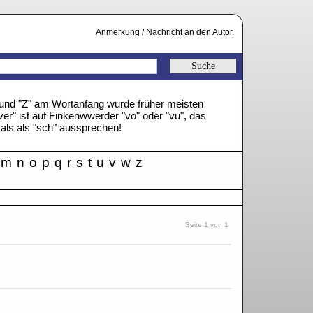
Anmerkung / Nachricht
an den Autor.
" und "Z" am Wortanfang wurde früher meisten
ver" ist auf Finkenwwerder "vo" oder "vu", das
mals als "sch" aussprechen!
m
n
o
p
q
r
s
t
u
v
w
z
Seite 1 von 1