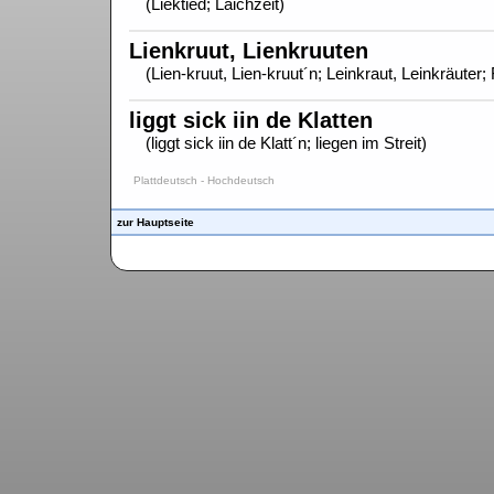
(Liektied; Laichzeit)
Lienkruut, Lienkruuten
(Lien-kruut, Lien-kruut´n; Leinkraut, Leinkräuter;
liggt sick iin de Klatten
(liggt sick iin de Klatt´n; liegen im Streit)
Plattdeutsch - Hochdeutsch
zur Hauptseite