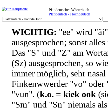
Plattdeutsches Wörterbuch
Plattdeutsch - Hochdeutsch
WICHTIG:
"ee" wird "äi
ausgesprochen; sonst alles
Das "S" und "Z" am Wortan
(Sz) ausgesprochen, so wie
immer möglich, sehr nasal b
Finkenwwerder "vo" oder "
"vun". (
k.o. = kiek ook
(si
"Sm" und "Sn" niemals als