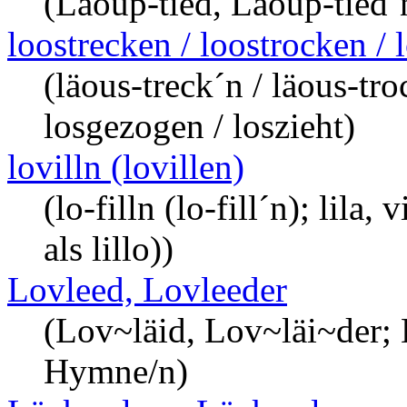
(Läoup-tied, Läoup-tied´n
loostrecken / loostrocken / 
(läous-treck´n / läous-tro
losgezogen / loszieht)
lovilln (lovillen)
(lo-filln (lo-fill´n); lila, 
als lillo))
Lovleed, Lovleeder
(Lov~läid, Lov~läi~der; 
Hymne/n)