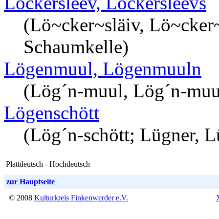
Löckersleev, Löckersleevs
(Lö~cker~släiv, Lö~cker
Schaumkelle)
Lögenmuul, Lögenmuuln
(Lög´n-muul, Lög´n-muu
Lögenschött
(Lög´n-schött; Lügner, L
Plattdeutsch - Hochdeutsch
zur Hauptseite
© 2008
Kulturkreis Finkenwerder e.V.