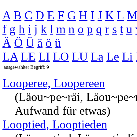
A
B
C
D
E
F
G
H
I
J
K
L
f
g
h
i
j
k
l
m
n
o
p
q
r
s
t
u
Ä
Ö
Ü
ä
ö
ü
LA
LE
LI
LO
LU
La
Le
Li
ausgewählter Begriff: 9
Looperee, Loopereen
(Läou~pe~räi, Läou~pe~rä
Aufwand für etwas)
Looptied, Looptieden