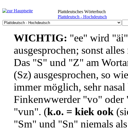
Plattdeutsches Wörterbuch
Plattdeutsch - Hochdeutsch
WICHTIG:
"ee" wird "äi
ausgesprochen; sonst alles
Das "S" und "Z" am Wortan
(Sz) ausgesprochen, so wie
immer möglich, sehr nasal b
Finkenwwerder "vo" oder "
"vun". (
k.o. = kiek ook
(si
"Sm" und "Sn" niemals als