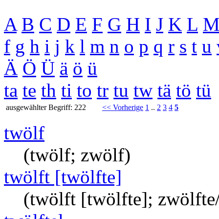
A
B
C
D
E
F
G
H
I
J
K
L
f
g
h
i
j
k
l
m
n
o
p
q
r
s
t
u
Ä
Ö
Ü
ä
ö
ü
ta
te
th
ti
to
tr
tu
tw
tä
tö
tü
ausgewählter Begriff: 222
<< Vorherige
1
..
2
3
4
5
twölf
(twölf; zwölf)
twölft [twölfte]
(twölft [twölfte]; zwölfte/