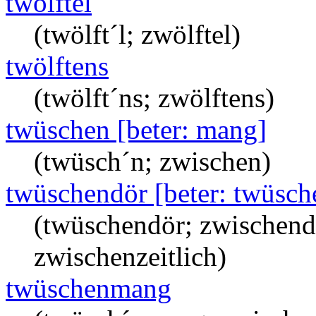
twölftel
(twölft´l; zwölftel)
twölftens
(twölft´ns; zwölftens)
twüschen [beter: mang]
(twüsch´n; zwischen)
twüschendör [beter: twüsc
(twüschendör; zwischend
zwischenzeitlich)
twüschenmang