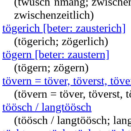
(twüsch´nmang; zwischen
zwischenzeitlich)
tögerich [beter: zausterich]
(tögerich; zögerlich)
tögern [beter: zaustern]
(tögern; zögern)
tövern = töver, töverst, töve
(tövern = töver, töverst, 
töösch / langtöösch
(töösch / langtöösch; lan