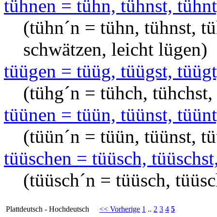
tühnen = tühn, tühnst, tühnt
(tühn´n = tühn, tühnst, t
schwätzen, leicht lügen)
tüügen = tüüg, tüügst, tüügt
(tühg´n = tühch, tühchst,
tüünen = tüün, tüünst, tüünt
(tüün´n = tüün, tüünst, t
tüüschen = tüüsch, tüüschst,
(tüüsch´n = tüüsch, tüüsc
Plattdeutsch - Hochdeutsch
<< Vorherige
1
..
2
3
4
5