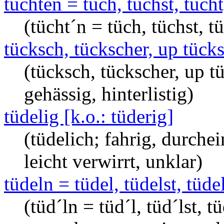
tüchten = tüch, tüchst, tücht
(tücht´n = tüch, tüchst, t
tücksch, tückscher, up tück
(tücksch, tückscher, up tü
gehässig, hinterlistig)
tüdelig [k.o.: tüderig]
(tüdelich; fahrig, durchei
leicht verwirrt, unklar)
tüdeln = tüdel, tüdelst, tüdel
(tüd´ln = tüd´l, tüd´lst, tü