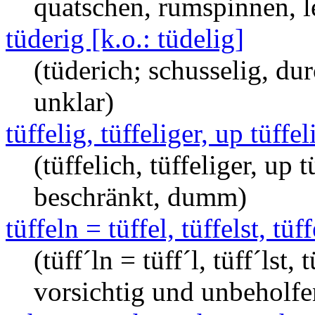
quatschen, rumspinnen, le
tüderig [k.o.: tüdelig]
(tüderich; schusselig, du
unklar)
tüffelig, tüffeliger, up tüffel
(tüffelich, tüffeliger, up t
beschränkt, dumm)
tüffeln = tüffel, tüffelst, tüff
(tüff´ln = tüff´l, tüff´lst, 
vorsichtig und unbeholfe