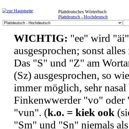
Plattdeutsches Wörterbuch
Plattdeutsch - Hochdeutsch
WICHTIG:
"ee" wird "äi
ausgesprochen; sonst alles
Das "S" und "Z" am Wortan
(Sz) ausgesprochen, so wie
immer möglich, sehr nasal b
Finkenwwerder "vo" oder "
"vun". (
k.o. = kiek ook
(si
"Sm" und "Sn" niemals als