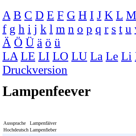
A
B
C
D
E
F
G
H
I
J
K
L
f
g
h
i
j
k
l
m
n
o
p
q
r
s
t
u
Ä
Ö
Ü
ä
ö
ü
LA
LE
LI
LO
LU
La
Le
Li
Druckversion
Lampenfeever
Aussprache
Lampenfäiver
Hochdeutsch
Lampenfieber