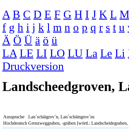
A
B
C
D
E
F
G
H
I
J
K
L
f
g
h
i
j
k
l
m
n
o
p
q
r
s
t
u
Ä
Ö
Ü
ä
ö
ü
LA
LE
LI
LO
LU
La
Le
Li
Druckversion
Landscheedgroven, L
Aussprache
Lan´schäigrov´n, Lan´schäingrov´ns
Hochdeutsch
Grenzweggraben, -gräben [wörtl.: Landscheidegraben,