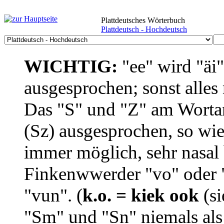
Plattdeutsches Wörterbuch
Plattdeutsch - Hochdeutsch
WICHTIG:
"ee" wird "äi
ausgesprochen; sonst alles
Das "S" und "Z" am Wortan
(Sz) ausgesprochen, so wie
immer möglich, sehr nasal b
Finkenwwerder "vo" oder "
"vun". (
k.o. = kiek ook
(si
"Sm" und "Sn" niemals als