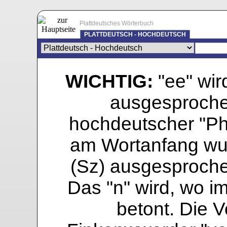
Plattdeutsches Wörterbuch
PLATTDEUTSCH - HOCHDEUTSCH
WICHTIG:
"ee" wird
ausgesprochen
hochdeutscher "Pho
am Wortanfang wur
(Sz) ausgesprochen
Das "n" wird, wo i
betont. Die Vo