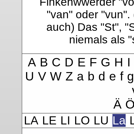
Finkenwwerder "vo"
"van" oder "vun". 
auch) Das "St", "
niemals als 
A
B
C
D
E
F
G
H
I
U
V
W
Z
a
b
d
e
f
g
Ä
LA
LE
LI
LO
LU
La