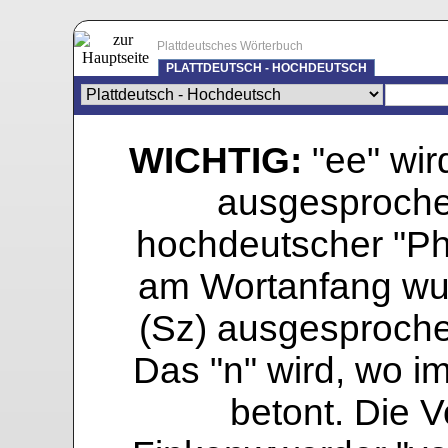
Plattdeutsches Wörterbuch
PLATTDEUTSCH - HOCHDEUTSCH
WICHTIG:
"ee" wird
ausgesprochen
hochdeutscher "Pho
am Wortanfang wur
(Sz) ausgesprochen
Das "n" wird, wo i
betont. Die Vo