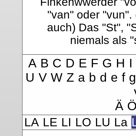
Finkenwwerder "vo"
"van" oder "vun". 
auch) Das "St", "
niemals als 
A
B
C
D
E
F
G
H
I
U
V
W
Z
a
b
d
e
f
g
Ä
LA
LE
LI
LO
LU
La