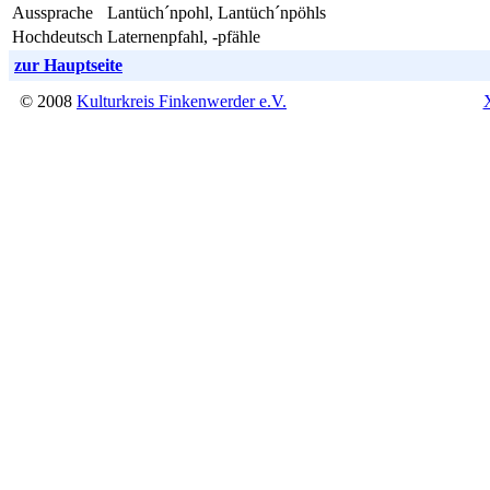
Aussprache
Lantüch´npohl, Lantüch´npöhls
Hochdeutsch
Laternenpfahl, -pfähle
zur Hauptseite
© 2008
Kulturkreis Finkenwerder e.V.