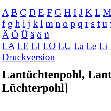
A
B
C
D
E
F
G
H
I
J
K
L
f
g
h
i
j
k
l
m
n
o
p
q
r
s
t
u
Ä
Ö
Ü
ä
ö
ü
LA
LE
LI
LO
LU
La
Le
Li
Druckversion
Lantüchtenpohl, Lant
Lüchterpohl]