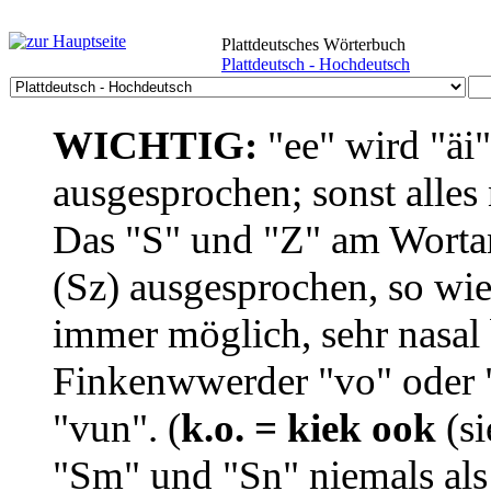
Plattdeutsches Wörterbuch
Plattdeutsch - Hochdeutsch
WICHTIG:
"ee" wird "äi
ausgesprochen; sonst alles
Das "S" und "Z" am Wortan
(Sz) ausgesprochen, so wie
immer möglich, sehr nasal b
Finkenwwerder "vo" oder "
"vun". (
k.o. = kiek ook
(si
"Sm" und "Sn" niemals als