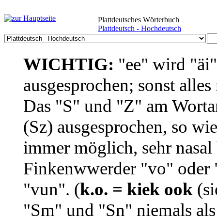
Plattdeutsches Wörterbuch
Plattdeutsch - Hochdeutsch
WICHTIG:
"ee" wird "äi
ausgesprochen; sonst alles
Das "S" und "Z" am Wortan
(Sz) ausgesprochen, so wie
immer möglich, sehr nasal b
Finkenwwerder "vo" oder "
"vun". (
k.o. = kiek ook
(si
"Sm" und "Sn" niemals als