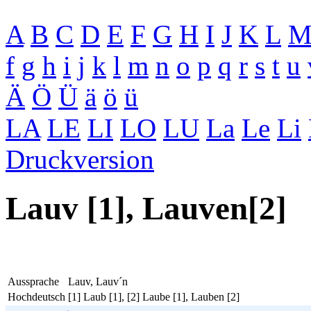
A
B
C
D
E
F
G
H
I
J
K
L
f
g
h
i
j
k
l
m
n
o
p
q
r
s
t
u
Ä
Ö
Ü
ä
ö
ü
LA
LE
LI
LO
LU
La
Le
Li
Druckversion
Lauv [1], Lauven[2]
Aussprache
Lauv, Lauv´n
Hochdeutsch
[1] Laub [1], [2] Laube [1], Lauben [2]