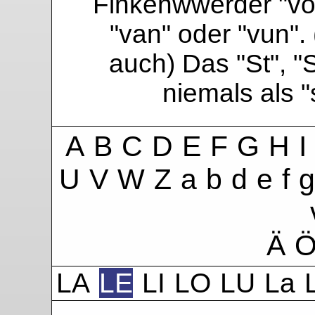
Finkenwwerder "vo"
"van" oder "vun". 
auch) Das "St", "
niemals als 
A
B
C
D
E
F
G
H
I
U
V
W
Z
a
b
d
e
f
g
Ä
LA
LE
LI
LO
LU
La