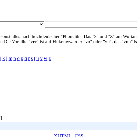
 sonst alles nach hochdeutscher "Phonetik". Das "S" und "Z" am Wortanf
. Die Vorsilbe "ver" ist auf Finkenwwerder "vo" oder "vu", das "von" is
j
k
l
m
n
o
p
q
r
s
t
u
v
w
z
]
XHTML
|
CSS