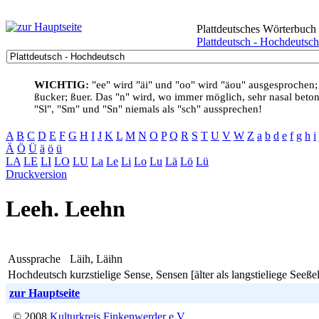
Plattdeutsches Wörterbuch
Plattdeutsch - Hochdeutsch
WICHTIG:
"ee" wird "äi" und "oo" wird "äou" ausgesprochen;
ßucker; ßuer. Das "n" wird, wo immer möglich, sehr nasal betont
"Sl", "Sm" und "Sn" niemals als "sch" aussprechen!
A
B
C
D
E
F
G
H
I
J
K
L
M
N
O
P
Q
R
S
T
U
V
W
Z
a
b
d
e
f
g
h
i
Ä
Ö
Ü
ä
ö
ü
LA
LE
LI
LO
LU
La
Le
Li
Lo
Lu
Lä
Lö
Lü
Druckversion
Leeh. Leehn
Aussprache
Läih, Läihn
Hochdeutsch
kurzstielige Sense, Sensen [älter als langstieliege Seeßel
zur Hauptseite
© 2008
Kulturkreis Finkenwerder e.V.