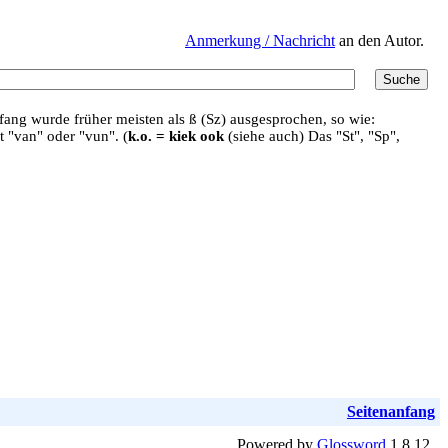
Anmerkung / Nachricht
an den Autor.
ang wurde früher meisten als ß (Sz) ausgesprochen, so wie:
t "van" oder "vun". (
k.o. = kiek ook
(siehe auch) Das "St", "Sp",
Seitenanfang
Powered by
Glossword
1.8.12