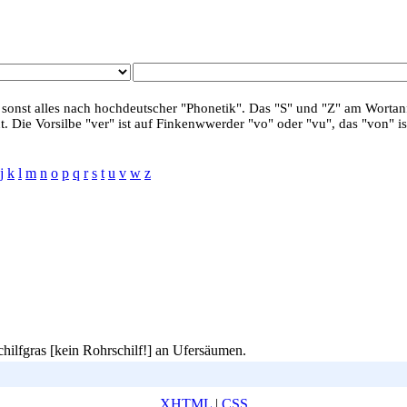
 sonst alles nach hochdeutscher "Phonetik". Das "S" und "Z" am Wortanf
. Die Vorsilbe "ver" ist auf Finkenwwerder "vo" oder "vu", das "von" is
j
k
l
m
n
o
p
q
r
s
t
u
v
w
z
chilfgras [kein Rohrschilf!] an Ufersäumen.
XHTML
|
CSS