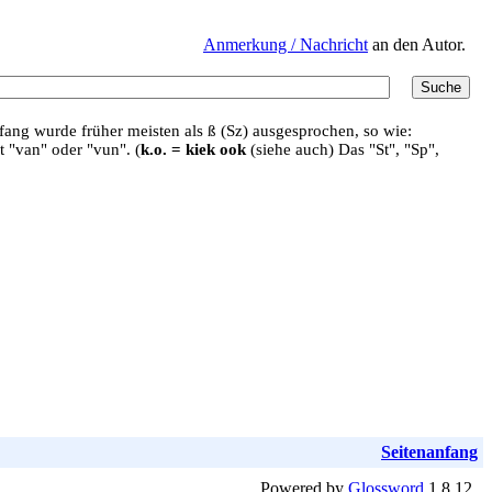
Anmerkung / Nachricht
an den Autor.
ang wurde früher meisten als ß (Sz) ausgesprochen, so wie:
t "van" oder "vun". (
k.o. = kiek ook
(siehe auch) Das "St", "Sp",
Seitenanfang
Powered by
Glossword
1.8.12