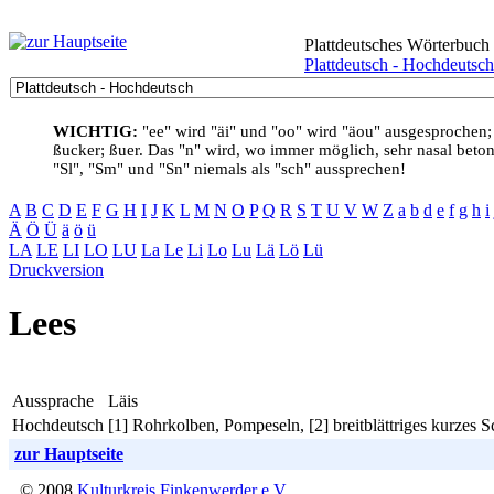
Plattdeutsches Wörterbuch
Plattdeutsch - Hochdeutsch
WICHTIG:
"ee" wird "äi" und "oo" wird "äou" ausgesprochen;
ßucker; ßuer. Das "n" wird, wo immer möglich, sehr nasal betont
"Sl", "Sm" und "Sn" niemals als "sch" aussprechen!
A
B
C
D
E
F
G
H
I
J
K
L
M
N
O
P
Q
R
S
T
U
V
W
Z
a
b
d
e
f
g
h
i
Ä
Ö
Ü
ä
ö
ü
LA
LE
LI
LO
LU
La
Le
Li
Lo
Lu
Lä
Lö
Lü
Druckversion
Lees
Aussprache
Läis
Hochdeutsch
[1] Rohrkolben, Pompeseln, [2] breitblättriges kurzes S
zur Hauptseite
© 2008
Kulturkreis Finkenwerder e.V.