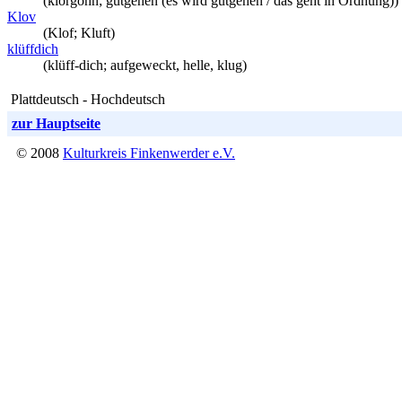
(klorgohn; gutgehen (es wird gutgehen / das geht in Ordnung))
Klov
(Klof; Kluft)
klüffdich
(klüff-dich; aufgeweckt, helle, klug)
Plattdeutsch - Hochdeutsch
zur Hauptseite
© 2008
Kulturkreis Finkenwerder e.V.