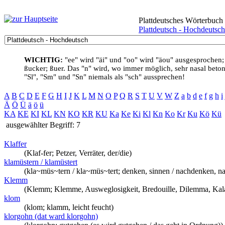
Plattdeutsches Wörterbuch
Plattdeutsch - Hochdeutsch
WICHTIG:
"ee" wird "äi" und "oo" wird "äou" ausgesprochen;
ßucker; ßuer. Das "n" wird, wo immer möglich, sehr nasal betont
"Sl", "Sm" und "Sn" niemals als "sch" aussprechen!
A
B
C
D
E
F
G
H
I
J
K
L
M
N
O
P
Q
R
S
T
U
V
W
Z
a
b
d
e
f
g
h
i
Ä
Ö
Ü
ä
ö
ü
KA
KE
KI
KL
KN
KO
KR
KU
Ka
Ke
Ki
Kl
Kn
Ko
Kr
Ku
Kö
Kü
ausgewählter Begriff: 7
Klaffer
(Klaf-fer; Petzer, Verräter, der/die)
klamüstern / klamüstert
(kla~müs~tern / kla~müs~tert; denken, sinnen / nachdenken, n
Klemm
(Klemm; Klemme, Ausweglosigkeit, Bredouille, Dilemma, Kalami
klom
(klom; klamm, leicht feucht)
klorgohn (dat ward klorgohn)