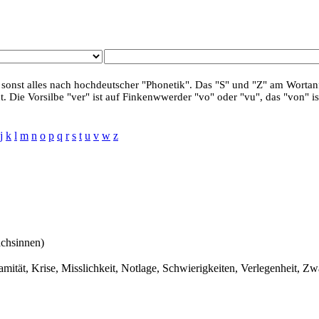
 sonst alles nach hochdeutscher "Phonetik". Das "S" und "Z" am Wortanf
. Die Vorsilbe "ver" ist auf Finkenwwerder "vo" oder "vu", das "von" is
j
k
l
m
n
o
p
q
r
s
t
u
v
w
z
achsinnen)
tät, Krise, Misslichkeit, Notlage, Schwierigkeiten, Verlegenheit, Zw