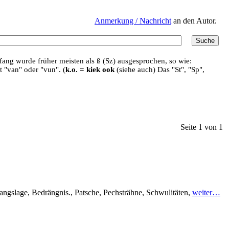
Anmerkung / Nachricht
an den Autor.
ang wurde früher meisten als ß (Sz) ausgesprochen, so wie:
t "van" oder "vun". (
k.o. = kiek ook
(siehe auch) Das "St", "Sp",
Seite 1 von 1
angslage, Bedrängnis., Patsche, Pechsträhne, Schwulitäten,
weiter…