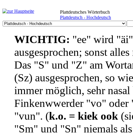
Plattdeutsches Wörterbuch
Plattdeutsch - Hochdeutsch
WICHTIG:
"ee" wird "äi
ausgesprochen; sonst alles
Das "S" und "Z" am Wortan
(Sz) ausgesprochen, so wie
immer möglich, sehr nasal b
Finkenwwerder "vo" oder "
"vun". (
k.o. = kiek ook
(si
"Sm" und "Sn" niemals als