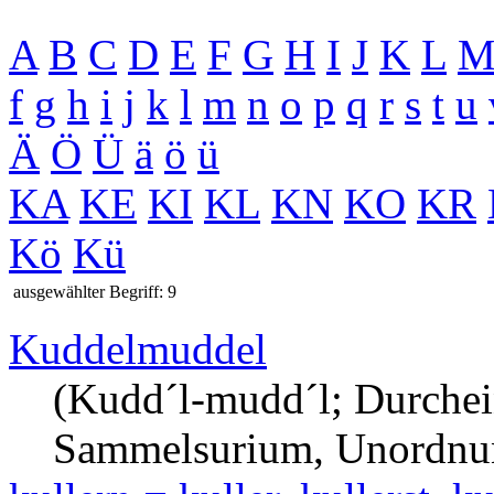
A
B
C
D
E
F
G
H
I
J
K
L
f
g
h
i
j
k
l
m
n
o
p
q
r
s
t
u
Ä
Ö
Ü
ä
ö
ü
KA
KE
KI
KL
KN
KO
KR
Kö
Kü
ausgewählter Begriff: 9
Kuddelmuddel
(Kudd´l-mudd´l; Durchei
Sammelsurium, Unordnun