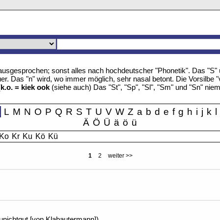
u" ausgesprochen; sonst alles nach hochdeutscher "Phonetik". Das "S
r. Das "n" wird, wo immer möglich, sehr nasal betont. Die Vorsilbe "
(
k.o. = kiek ook
(siehe auch) Das "St", "Sp", "Sl", "Sm" und "Sn" nie
K
L
M
N
O
P
Q
R
S
T
U
V
W
Z
a
b
d
e
f
g
h
i
j
k
l
Ä
Ö
Ü
ä
ö
ü
Ko
Kr
Ku
Kö
Kü
1
2
weiter >>
Tunichtgut [von Klabautermann])