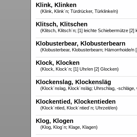
Klink, Klinken
(Klink, Klink´n; Türdrücker, Türklinke/n)
Klitsch, Klitschen
(Klitsch, Klitsch´n; [1] leichte Schiebermütze [2]
Klobusterbear, Klobusterbearn
(Klobusterbear, Klobusterbearn; Hämorrhoide/n [
Klock, Klocken
(Klock, Klock´n; [1] Uhr/en [2] Glocken)
Klockenslag, Klockensläg
(Klock´nslag, Klock´nsläg; Uhrschlag, -schläge,
Klockentied, Klockentieden
(Klock´ntied, Klock´ntied´n; Uhrzeit/en)
Klog, Klogen
(Klog, Klog´n; Klage, Klagen)