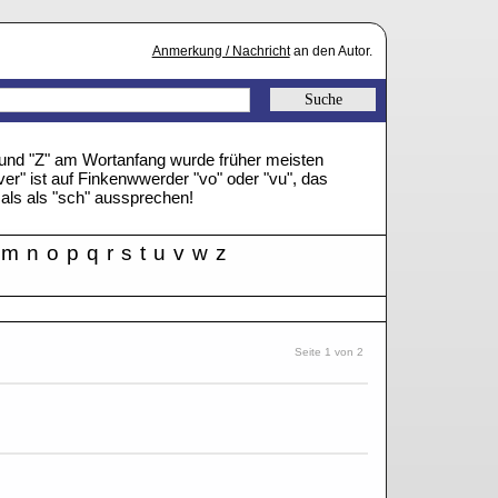
Anmerkung / Nachricht
an den Autor.
" und "Z" am Wortanfang wurde früher meisten
ver" ist auf Finkenwwerder "vo" oder "vu", das
mals als "sch" aussprechen!
m
n
o
p
q
r
s
t
u
v
w
z
Seite 1 von 2