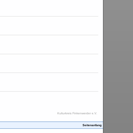
Kulturkreis Finkenwerder e.V.
Seitenanfang