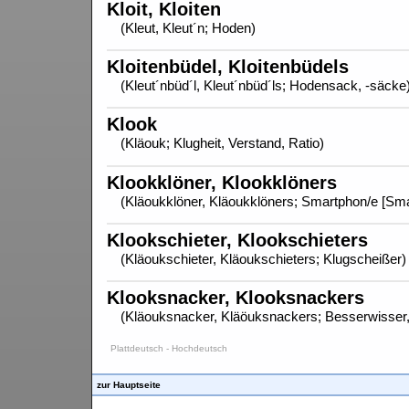
Kloit, Kloiten
(Kleut, Kleut´n; Hoden)
Kloitenbüdel, Kloitenbüdels
(Kleut´nbüd´l, Kleut´nbüd´ls; Hodensack, -säcke
Klook
(Kläouk; Klugheit, Verstand, Ratio)
Klookklöner, Klookklöners
(Kläoukklöner, Kläoukklöners; Smartphon/e [Sma
Klookschieter, Klookschieters
(Kläoukschieter, Kläoukschieters; Klugscheißer)
Klooksnacker, Klooksnackers
(Kläouksnacker, Kläöuksnackers; Besserwisser,
Plattdeutsch - Hochdeutsch
zur Hauptseite