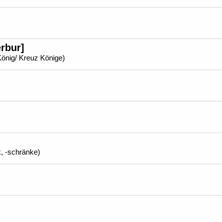
rbur]
 König/ Kreuz Könige)
k, -schränke)