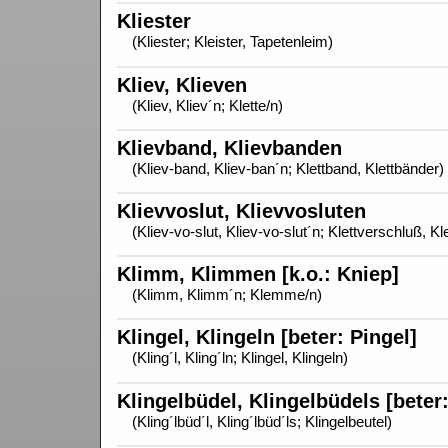
Kliester
(Kliester; Kleister, Tapetenleim)
Kliev, Klieven
(Kliev, Kliev´n; Klette/n)
Klievband, Klievbanden
(Kliev-band, Kliev-ban´n; Klettband, Klettbänder)
Klievvoslut, Klievvosluten
(Kliev-vo-slut, Kliev-vo-slut´n; Klettverschluß, K
Klimm, Klimmen [k.o.: Kniep]
(Klimm, Klimm´n; Klemme/n)
Klingel, Klingeln [beter: Pingel]
(Kling´l, Kling´ln; Klingel, Klingeln)
Klingelbüdel, Klingelbüdels [beter
(Kling´lbüd´l, Kling´lbüd´ls; Klingelbeutel)