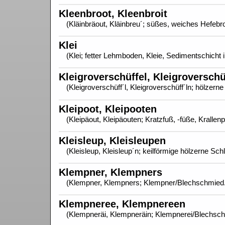
Kleenbroot, Kleenbroit
(Kläinbräout, Kläinbreu´; süßes, weiches Hefebro
Klei
(Klei; fetter Lehmboden, Kleie, Sedimentschich
Kleigroverschüffel, Kleigroverschü
(Kleigroverschüff´l, Kleigroverschüff´ln; hölz
Kleipoot, Kleipooten
(Kleipäout, Kleipäouten; Kratzfuß, -füße, Krallenp
Kleisleup, Kleisleupen
(Kleisleup, Kleisleup´n; keilförmige hölzerne Sch
Klempner, Klempners
(Klempner, Klempners; Klempner/Blechschmied. 
Klempneree, Klempnereen
(Klempneräi, Klempneräin; Klempnerei/Blechschm