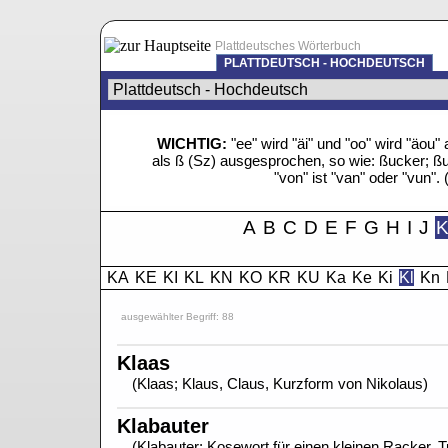
Plattdeutsches Wörterbuch
PLATTDEUTSCH - HOCHDEUTSCH
WICHTIG:
"ee" wird "äi" und "oo" wird "äo
als ß (Sz) ausgesprochen, so wie: ßucker; ßue
"von" ist "van" oder "vun". 
A
B
C
D
E
F
G
H
I
J
KA
KE
KI
KL
KN
KO
KR
KU
Ka
Ke
Ki
Kl
Kn
ausgewählter Begriff: 88
Klaas
(Klaas; Klaus, Claus, Kurzform von Nikolaus)
Klabauter
(Klabauter; Kosewort für einen kleinen Racker, 