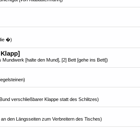
/die �)
 Klapp]
es Mundwerk [halte den Mund], [2] Bett [gehe ins Bett])
iegelsteinen)
und verschließbarer Klappe statt des Schlitzes)
n an den Längsseiten zum Verbreitern des Tisches)