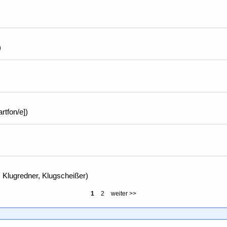
)
rtfon/e])
 Klugredner, Klugscheißer)
1
2
weiter >>