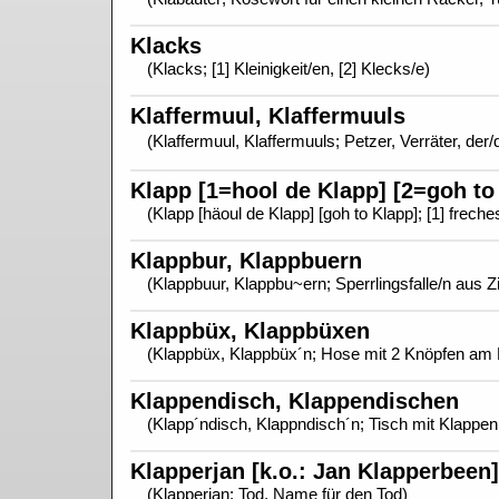
Klacks
(Klacks; [1] Kleinigkeit/en, [2] Klecks/e)
Klaffermuul, Klaffermuuls
(Klaffermuul, Klaffermuuls; Petzer, Verräter, der
Klapp [1=hool de Klapp] [2=goh to
(Klapp [häoul de Klapp] [goh to Klapp]; [1] frech
Klappbur, Klappbuern
(Klappbuur, Klappbu~ern; Sperrlingsfalle/n aus Z
Klappbüx, Klappbüxen
(Klappbüx, Klappbüx´n; Hose mit 2 Knöpfen am B
Klappendisch, Klappendischen
(Klapp´ndisch, Klappndisch´n; Tisch mit Klappe
Klapperjan [k.o.: Jan Klapperbeen]
(Klapperjan; Tod, Name für den Tod)