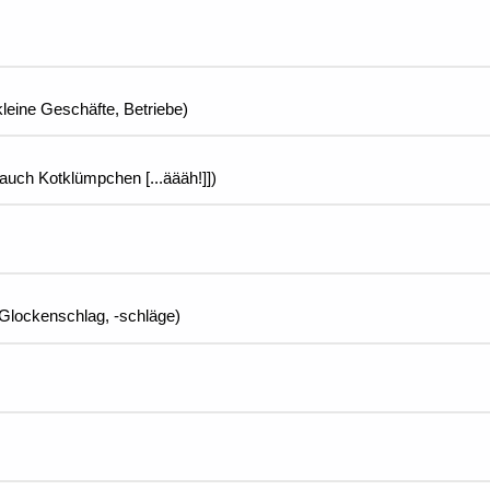
 kleine Geschäfte, Betriebe)
auch Kotklümpchen [...äääh!]])
 Glockenschlag, -schläge)