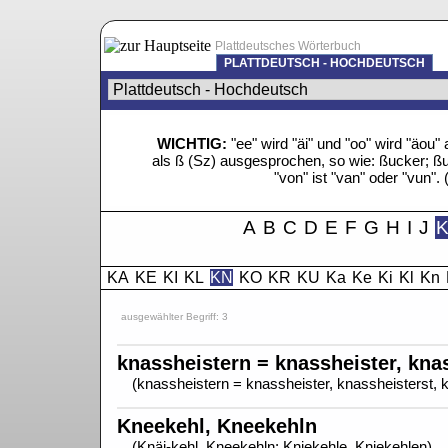
Plattdeutsches Wörterbuch
PLATTDEUTSCH - HOCHDEUTSCH
WICHTIG:
"ee" wird "äi" und "oo" wird "äo
als ß (Sz) ausgesprochen, so wie: ßucker; ßue
"von" ist "van" oder "vun". 
A
B
C
D
E
F
G
H
I
J
KA
KE
KI
KL
KN
KO
KR
KU
Ka
Ke
Ki
Kl
Kn
ausgewählter Begriff: 3
knassheistern = knassheister, knas
(knassheistern = knassheister, knassheisterst, 
Kneekehl, Kneekehln
(Knäi-kehl, Kneekehln; Kniekehle, Kniekehlen)