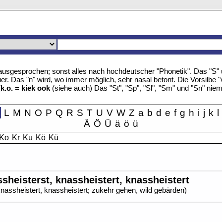
u" ausgesprochen; sonst alles nach hochdeutscher "Phonetik". Das "S
r. Das "n" wird, wo immer möglich, sehr nasal betont. Die Vorsilbe "
(
k.o. = kiek ook
(siehe auch) Das "St", "Sp", "Sl", "Sm" und "Sn" nie
K
L
M
N
O
P
Q
R
S
T
U
V
W
Z
a
b
d
e
f
g
h
i
j
k
l
Ä
Ö
Ü
ä
ö
ü
Ko
Kr
Ku
Kö
Kü
sheisterst, knassheistert, knassheistert
knassheistert, knassheistert; zukehr gehen, wild gebärden)