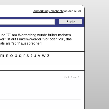
Anmerkung / Nachricht
an den Autor.
" und "Z" am Wortanfang wurde früher meisten
ver" ist auf Finkenwwerder "vo" oder "vu", das
mals als "sch" aussprechen!
m
n
o
p
q
r
s
t
u
v
w
z
Seite 1 von 1