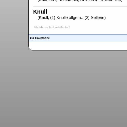
Knull
(Knull; (1) Knolle allgem.: (2) Sellerie)
Plattdeutsch - Hochdeutsch
zur Hauptseite