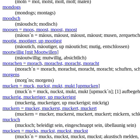
(moln = mol, molst, molt, molt; malen)
mondogs
(mondogs; montags)
moodsch
(mäoudsch; modisch)
moosen = moos, moost, moost, moost
(mäous´n = mäous, mäoust, mäoust, mäoust; musen, zerquetsch
mootig, mootiger, up mootigst
(mäoutich, mäoutiger, up mäoutichst; mutig, entschlossen)
mootwillig [mit Mootwillen]
(mäoutwillig; mutwillig, absichtlich)
morachen = morach, morachst, moracht, moracht
(morach´n = morach, morachst, moracht, moracht; schuften, sch
morgens
(morg´ns; morgens)
mucken = muck, nuckst, mukt, mukt [upmucken]
(muck´n = muck, nuckst, mukt, mukt [upmuck´n]; [1] aufbegehren
muckerig, muckeriger, up muckerigst
(muckerig, muckeriger, up muckerigst; mickrig)
muckern = mucker, muckerst, muckert, muckert
(muckern = mucker, muckerst, muckert, muckert; mickern, schl
mucksch
(mucksch; beleidigt sein, eingeschnappt sein, übellaunig sein)
mucksen = mucks, muckst, muckst, muckst
(mucks´n = mucks, muckst, muckst, muckst; akustisch melden, 