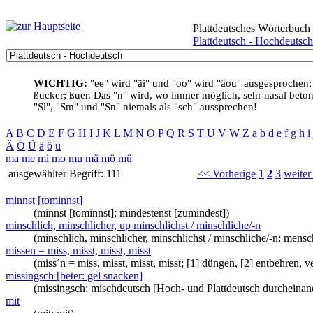
Plattdeutsches Wörterbuch
Plattdeutsch - Hochdeutsch
WICHTIG:
"ee" wird "äi" und "oo" wird "äou" ausgesprochen;
ßucker; ßuer. Das "n" wird, wo immer möglich, sehr nasal betont
"Sl", "Sm" und "Sn" niemals als "sch" aussprechen!
A
B
C
D
E
F
G
H
I
J
K
L
M
N
O
P
Q
R
S
T
U
V
W
Z
a
b
d
e
f
g
h
i
Ä
Ö
Ü
ä
ö
ü
ma
me
mi
mo
mu
mä
mö
mü
ausgewählter Begriff: 111
<< Vorherige
1
2
3
weiter
minnst [tominnst]
(minnst [tominnst]; mindestenst [zumindest])
minschlich, minschlicher, up minschlichst / minschliche/-n
(minschlich, minschlicher, minschlichst / minschliche/-n; mensc
missen = miss, misst, misst, misst
(miss´n = miss, misst, misst, misst; [1] düngen, [2] entbehren, v
missingsch [beter: gel snacken]
(missingsch; mischdeutsch [Hoch- und Plattdeutsch durcheinan
mit