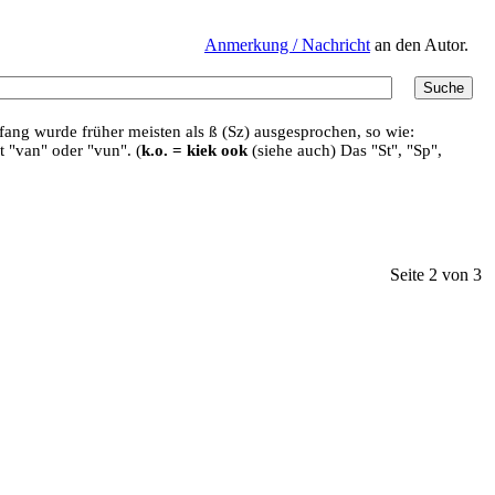
Anmerkung / Nachricht
an den Autor.
ang wurde früher meisten als ß (Sz) ausgesprochen, so wie:
t "van" oder "vun". (
k.o. = kiek ook
(siehe auch) Das "St", "Sp",
Seite 2 von 3