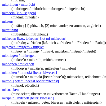
(mit; mit)
mitbringen / mitbröcht
(mitbringen / mitbröcht; mitbringen / mitgebracht)
mitdeeln [k.o.: seggen]
(mitdäil; mitteilen)
miteens
(mitäins; [1] plötzlich, [2] miteinander, zusammen, zugleich)
mitfeuhlnd
(mitfeuhlnd; mitfühlend)
mitfreden [k.o.: tofreden] [lot mi mitfreden]
(mitfredn; zufrieden [laß mich zufrieden / in Frieden / in Ruhe])
mitgeven / mitgeev / mitgivt
(mitgev´n / mitgäiv / mitgivt; mitgeben / mitgab / mitgibt)
mitkriegen / mitkregen
(mitkrie´n / mitkre´n; mitbekommen)
mitloopen / mitleepen
(mitloop´n / mitläip´n; mitlaufen / mitliefen)
mitmoken / mitmokt [beter: biwesen]
(mitmok´n / mitmokt [beter: biwe´n]; mitmachen, teilnehmen /
mitmol [beter: iineenst ooder miteenst]
(mitmol; plötzlich)
mitsnacken
(mitsnacken; überreden zu verbotenen Taten / Handlungen)
mitspeln / mitspelt [beter: biwesen]
(mitspeln / mitspelt [beter: biwesen]; mitspielen / mitgespielt)