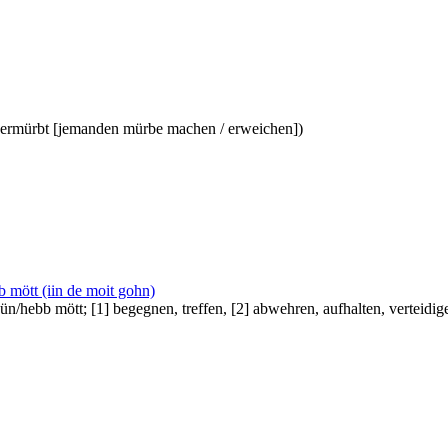
zermürbt [jemanden mürbe machen / erweichen])
bb mött (iin de moit gohn)
, bün/hebb mött; [1] begegnen, treffen, [2] abwehren, aufhalten, vertei