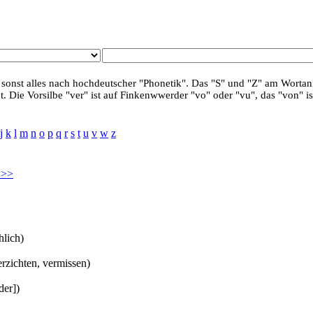
 sonst alles nach hochdeutscher "Phonetik". Das "S" und "Z" am Wortanf
. Die Vorsilbe "ver" ist auf Finkenwwerder "vo" oder "vu", das "von" is
j
k
l
m
n
o
p
q
r
s
t
u
v
w
z
 >>
hlich)
erzichten, vermissen)
der])