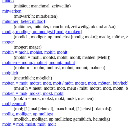
mittoo
(mittäou; manchmal, zeitweilig)
mitwarken
(mitwark´n; mitarbeiten)
mitünner [beter: mittoo]
(mitünner; mitunter, manchmal, zeitweilig, ab und an/zu)
modig, modiger, up modigst [modig moken]
(modich, modiger, up modichst [modig mokn]; madig, mürbe, 
moger
(moger; mager)
mohln = mohl, mohlst, mohlt, mohlt
(mohln = mohl, mohlst, mohlt, mohlt; mahlen [Mehl])
mohnen = mohn, mohnst, mohnt, mohnt
(mohn´n = mohn, mohnst, mohnt, mohnt; mahnen)
moiglich
(meuchlich; möglich)
moiten = moit, möttst, mött, moit / mött, möttst, mött, mötten, bün/he
(meut´n = meut, möttst, mött, meut / mött, möttst, mött, möttn
moken = mok, mokst, mokt, mokt
(mok´n = mok, mokst, mokt, mokt; machen)
mol [eenmol]
(mol; [1] mal [einmal], manchmal, [1] einst [=damals])
mollig, molliger, up molligst
(mollich,, molliger, up mollichst; gemütlich, heimelig)
moln = mol, molst, molt, molt