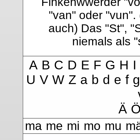
Finkenwwerder "vo"
"van" oder "vun". 
auch) Das "St", "
niemals als 
A
B
C
D
E
F
G
H
I
U
V
W
Z
a
b
d
e
f
g
Ä
ma
me
mi
mo
mu
m