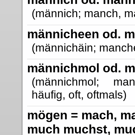
(männich; manch, ma
männicheen od. 
(männichäin; manche
männichmol od. 
(männichmol; ma
häufig, oft, oftmals)
mögen = mach, ma
much muchst, mu