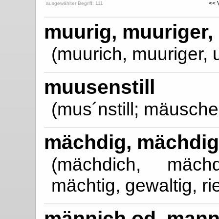
<< 
ausgewählter Begriff: 111
muurig, muuriger,
(muurich, muuriger, 
muusenstill
(mus´nstill; mäuschen
mächdig, mächdig
(mächdich, mächd
mächtig, gewaltig, ri
männich od. mann