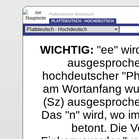
Plattdeutsches Wörterbuch
PLATTDEUTSCH - HOCHDEUTSCH
WICHTIG:
"ee" wird
ausgesprochen
hochdeutscher "Pho
am Wortanfang wur
(Sz) ausgesprochen
Das "n" wird, wo i
betont. Die Vo