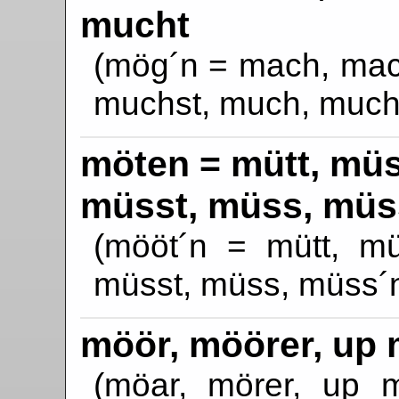
mucht
(mög´n = mach, mac
muchst, much, much
möten = mütt, müs
müsst, müss, müs
(mööt´n = mütt, mü
müsst, müss, müss´
möör, möörer, up 
(möar, mörer, up m