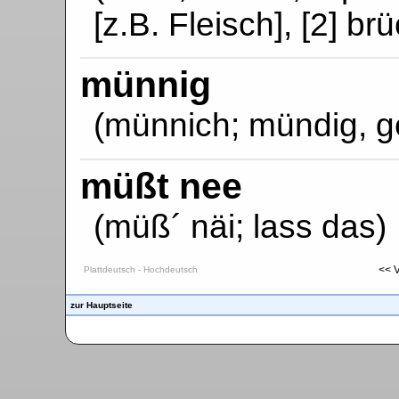
[z.B. Fleisch], [2] brü
münnig
(münnich; mündig, g
müßt nee
(müß´ näi; lass das)
<< 
Plattdeutsch - Hochdeutsch
zur Hauptseite