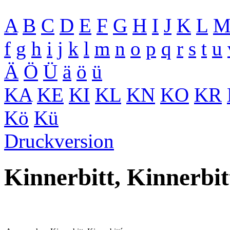
A
B
C
D
E
F
G
H
I
J
K
L
f
g
h
i
j
k
l
m
n
o
p
q
r
s
t
u
Ä
Ö
Ü
ä
ö
ü
KA
KE
KI
KL
KN
KO
KR
Kö
Kü
Druckversion
Kinnerbitt, Kinnerbit