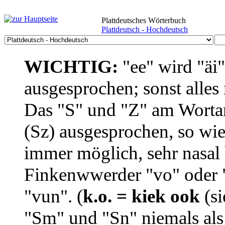
Plattdeutsches Wörterbuch
Plattdeutsch - Hochdeutsch
WICHTIG:
"ee" wird "äi
ausgesprochen; sonst alles
Das "S" und "Z" am Wortan
(Sz) ausgesprochen, so wie
immer möglich, sehr nasal b
Finkenwwerder "vo" oder "
"vun". (
k.o. = kiek ook
(si
"Sm" und "Sn" niemals als