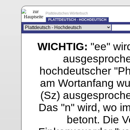
Plattdeutsches Wörterbuch
PLATTDEUTSCH - HOCHDEUTSCH
WICHTIG:
"ee" wird
ausgesprochen
hochdeutscher "Pho
am Wortanfang wur
(Sz) ausgesprochen
Das "n" wird, wo i
betont. Die Vo