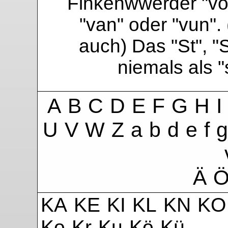
Finkenwwerder "vo"
"van" oder "vun". 
auch) Das "St", "
niemals als 
A
B
C
D
E
F
G
H
I
U
V
W
Z
a
b
d
e
f
g
Ä
KA
KE
KI
KL
KN
KO
Ko
Kr
Ku
Kö
Kü