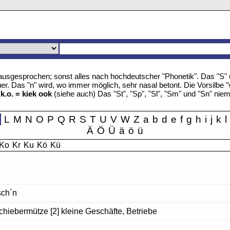
u" ausgesprochen; sonst alles nach hochdeutscher "Phonetik". Das "S
r. Das "n" wird, wo immer möglich, sehr nasal betont. Die Vorsilbe "
(
k.o. = kiek ook
(siehe auch) Das "St", "Sp", "Sl", "Sm" und "Sn" nie
K
L
M
N
O
P
Q
R
S
T
U
V
W
Z
a
b
d
e
f
g
h
i
j
k
l
Ä
Ö
Ü
ä
ö
ü
Ko
Kr
Ku
Kö
Kü
tsch´n
Schiebermütze [2] kleine Geschäfte, Betriebe