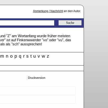
Anmerkung / Nachricht
an den Autor.
" und "Z" am Wortanfang wurde früher meisten
ver" ist auf Finkenwwerder "vo" oder "vu", das
mals als "sch" aussprechen!
m
n
o
p
q
r
s
t
u
v
w
z
Druckversion