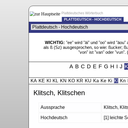
Plattdeutsches Wörterbuch
PLATTDEUTSCH - HOCHDEUTSCH
WICHTIG:
"ee" wird "äi" und "oo" wird "äo
als ß (Sz) ausgesprochen, so wie: ßucker; ßue
"von" ist "van" oder "vun". 
A
B
C
D
E
F
G
H
I
J
KA
KE
KI
KL
KN
KO
KR
KU
Ka
Ke
Ki
Kl
Kn
Klitsch, Klitschen
Aussprache
Klitsch, Kli
Hochdeutsch
[1] leichte 