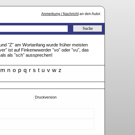
Anmerkung / Nachricht
an den Autor.
" und "Z" am Wortanfang wurde früher meisten
ver" ist auf Finkenwwerder "vo" oder "vu", das
mals als "sch" aussprechen!
m
n
o
p
q
r
s
t
u
v
w
z
Druckversion