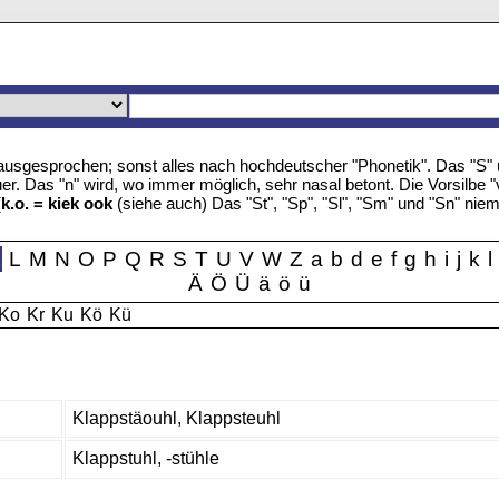
u" ausgesprochen; sonst alles nach hochdeutscher "Phonetik". Das "S
r. Das "n" wird, wo immer möglich, sehr nasal betont. Die Vorsilbe "
(
k.o. = kiek ook
(siehe auch) Das "St", "Sp", "Sl", "Sm" und "Sn" nie
K
L
M
N
O
P
Q
R
S
T
U
V
W
Z
a
b
d
e
f
g
h
i
j
k
l
Ä
Ö
Ü
ä
ö
ü
Ko
Kr
Ku
Kö
Kü
Klappstäouhl, Klappsteuhl
Klappstuhl, -stühle