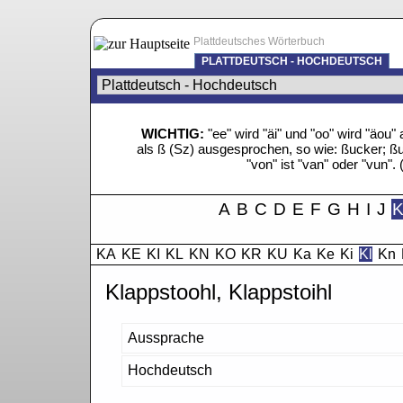
Plattdeutsches Wörterbuch
PLATTDEUTSCH - HOCHDEUTSCH
WICHTIG:
"ee" wird "äi" und "oo" wird "äo
als ß (Sz) ausgesprochen, so wie: ßucker; ßue
"von" ist "van" oder "vun". 
A
B
C
D
E
F
G
H
I
J
KA
KE
KI
KL
KN
KO
KR
KU
Ka
Ke
Ki
Kl
Kn
Klappstoohl, Klappstoihl
Aussprache
Hochdeutsch