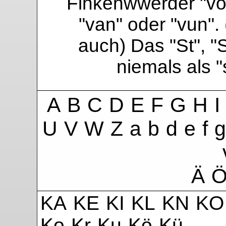
Finkenwwerder "vo"
"van" oder "vun". 
auch) Das "St", "
niemals als 
A
B
C
D
E
F
G
H
I
U
V
W
Z
a
b
d
e
f
g
Ä
KA
KE
KI
KL
KN
KO
Ko
Kr
Ku
Kö
Kü