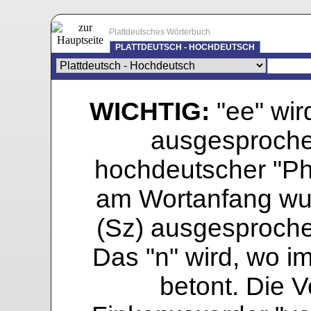
Plattdeutsches Wörterbuch
PLATTDEUTSCH - HOCHDEUTSCH
WICHTIG:
"ee" wird
ausgesprochen
hochdeutscher "Pho
am Wortanfang wur
(Sz) ausgesprochen
Das "n" wird, wo i
betont. Die Vo