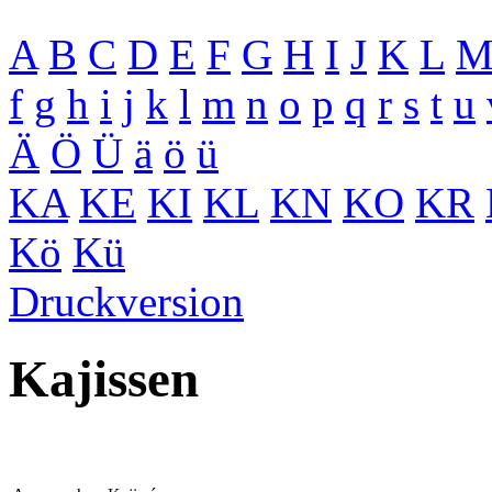
A
B
C
D
E
F
G
H
I
J
K
L
f
g
h
i
j
k
l
m
n
o
p
q
r
s
t
u
Ä
Ö
Ü
ä
ö
ü
KA
KE
KI
KL
KN
KO
KR
Kö
Kü
Druckversion
Kajissen