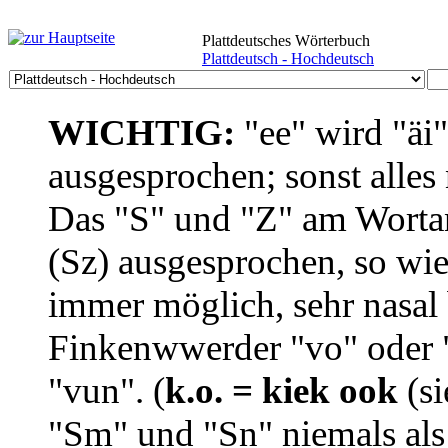
Plattdeutsches Wörterbuch
Plattdeutsch - Hochdeutsch
WICHTIG:
"ee" wird "äi
ausgesprochen; sonst alles
Das "S" und "Z" am Wortan
(Sz) ausgesprochen, so wie
immer möglich, sehr nasal b
Finkenwwerder "vo" oder "
"vun". (
k.o. = kiek ook
(si
"Sm" und "Sn" niemals als