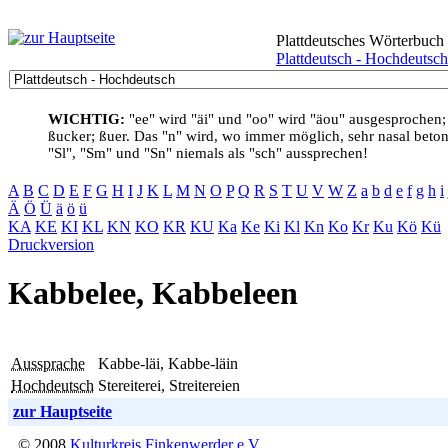
Plattdeutsches Wörterbuch
Plattdeutsch - Hochdeutsch
WICHTIG:
"ee" wird "äi" und "oo" wird "äou" ausgesprochen;
ßucker; ßuer. Das "n" wird, wo immer möglich, sehr nasal betont
"Sl", "Sm" und "Sn" niemals als "sch" aussprechen!
A
B
C
D
E
F
G
H
I
J
K
L
M
N
O
P
Q
R
S
T
U
V
W
Z
a
b
d
e
f
g
h
i
Ä
Ö
Ü
ä
ö
ü
KA
KE
KI
KL
KN
KO
KR
KU
Ka
Ke
Ki
Kl
Kn
Ko
Kr
Ku
Kö
Kü
Druckversion
Kabbelee, Kabbeleen
Aussprache
Kabbe-läi, Kabbe-läin
Hochdeutsch
Stereiterei, Streitereien
zur Hauptseite
© 2008
Kulturkreis Finkenwerder e.V.