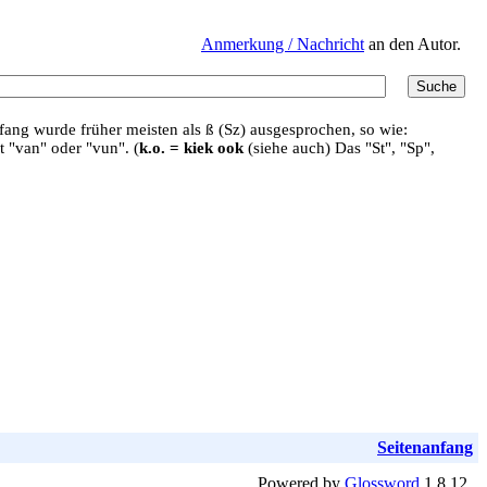
Anmerkung / Nachricht
an den Autor.
ang wurde früher meisten als ß (Sz) ausgesprochen, so wie:
t "van" oder "vun". (
k.o. = kiek ook
(siehe auch) Das "St", "Sp",
Seitenanfang
Powered by
Glossword
1.8.12