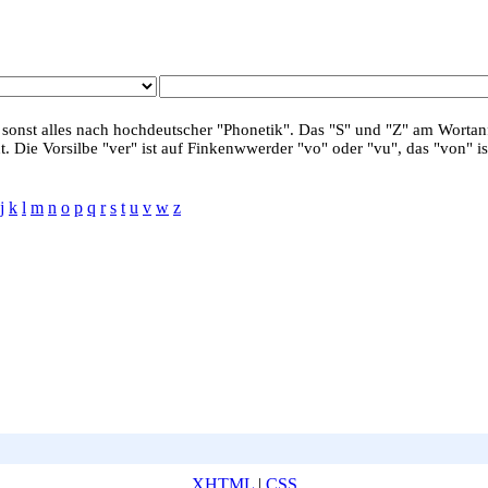
 sonst alles nach hochdeutscher "Phonetik". Das "S" und "Z" am Wortanf
. Die Vorsilbe "ver" ist auf Finkenwwerder "vo" oder "vu", das "von" is
j
k
l
m
n
o
p
q
r
s
t
u
v
w
z
XHTML
|
CSS