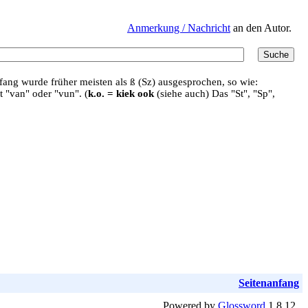
Anmerkung / Nachricht
an den Autor.
ang wurde früher meisten als ß (Sz) ausgesprochen, so wie:
t "van" oder "vun". (
k.o. = kiek ook
(siehe auch) Das "St", "Sp",
Seitenanfang
Powered by
Glossword
1.8.12