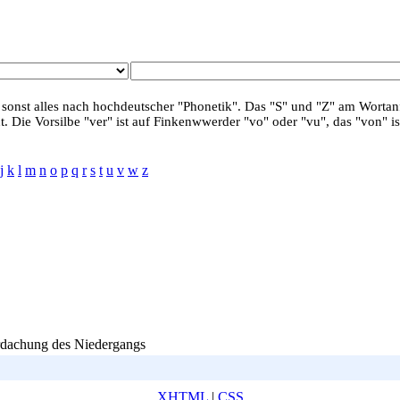
 sonst alles nach hochdeutscher "Phonetik". Das "S" und "Z" am Wortanf
. Die Vorsilbe "ver" ist auf Finkenwwerder "vo" oder "vu", das "von" is
j
k
l
m
n
o
p
q
r
s
t
u
v
w
z
erdachung des Niedergangs
XHTML
|
CSS