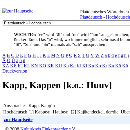
Plattdeutsches Wörterbuch
Plattdeutsch - Hochdeutsch
WICHTIG:
"ee" wird "äi" und "oo" wird "äou" ausgesprochen;
ßucker; ßuer. Das "n" wird, wo immer möglich, sehr nasal betont
"Sl", "Sm" und "Sn" niemals als "sch" aussprechen!
A
B
C
D
E
F
G
H
I
J
K
L
M
N
O
P
Q
R
S
T
U
V
W
Z
a
b
d
e
f
g
h
i
Ä
Ö
Ü
ä
ö
ü
KA
KE
KI
KL
KN
KO
KR
KU
Ka
Ke
Ki
Kl
Kn
Ko
Kr
Ku
Kö
Kü
Druckversion
Kapp, Kappen [k.o.: Huuv]
Aussprache
Kapp, Kapp´n
Hochdeutsch
[1] Kappe/n, Haube/n, [2] Kajütendeckel, der/die, Üb
zur Hauptseite
© 2008
Kulturkreis Finkenwerder e.V.