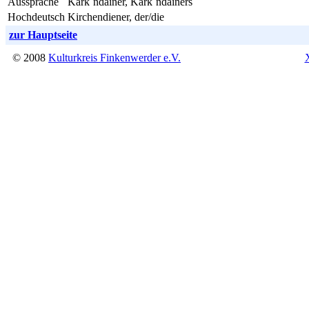
Aussprache
Kark´ndäiner, Kark´ndäiners
Hochdeutsch
Kirchendiener, der/die
zur Hauptseite
© 2008
Kulturkreis Finkenwerder e.V.