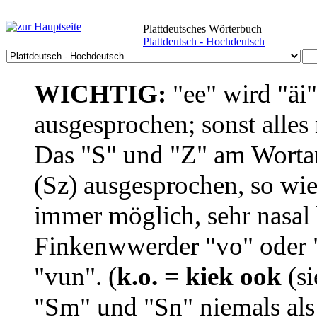
Plattdeutsches Wörterbuch
Plattdeutsch - Hochdeutsch
WICHTIG:
"ee" wird "äi
ausgesprochen; sonst alles
Das "S" und "Z" am Wortan
(Sz) ausgesprochen, so wie
immer möglich, sehr nasal b
Finkenwwerder "vo" oder "
"vun". (
k.o. = kiek ook
(si
"Sm" und "Sn" niemals als