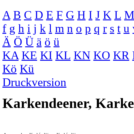
A
B
C
D
E
F
G
H
I
J
K
L
f
g
h
i
j
k
l
m
n
o
p
q
r
s
t
u
Ä
Ö
Ü
ä
ö
ü
KA
KE
KI
KL
KN
KO
KR
Kö
Kü
Druckversion
Karkendeener, Karke