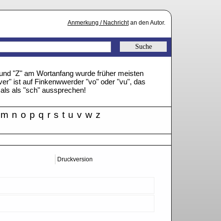
Anmerkung / Nachricht
an den Autor.
" und "Z" am Wortanfang wurde früher meisten
ver" ist auf Finkenwwerder "vo" oder "vu", das
mals als "sch" aussprechen!
m
n
o
p
q
r
s
t
u
v
w
z
Druckversion