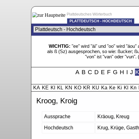
Plattdeutsches Wörterbuch
PLATTDEUTSCH - HOCHDEUTSCH
WICHTIG:
"ee" wird "äi" und "oo" wird "äo
als ß (Sz) ausgesprochen, so wie: ßucker; ßue
"von" ist "van" oder "vun". 
A
B
C
D
E
F
G
H
I
J
KA
KE
KI
KL
KN
KO
KR
KU
Ka
Ke
Ki
Kl
Kn
Kroog, Kroig
Aussprache
Kräoug, Kreug
Hochdeutsch
Krug, Krüge, Gastha