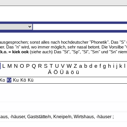
u" ausgesprochen; sonst alles nach hochdeutscher "Phonetik". Das "S
r. Das "n" wird, wo immer möglich, sehr nasal betont. Die Vorsilbe "
(
k.o. = kiek ook
(siehe auch) Das "St", "Sp", "Sl", "Sm" und "Sn" nie
K
L
M
N
O
P
Q
R
S
T
U
V
W
Z
a
b
d
e
f
g
h
i
j
k
l
Ä
Ö
Ü
ä
ö
ü
Ko
Kr
Ku
Kö
Kü
us, -häuser, Gaststätte/n, Kneipe/n, Wirtshaus, -häuser ;