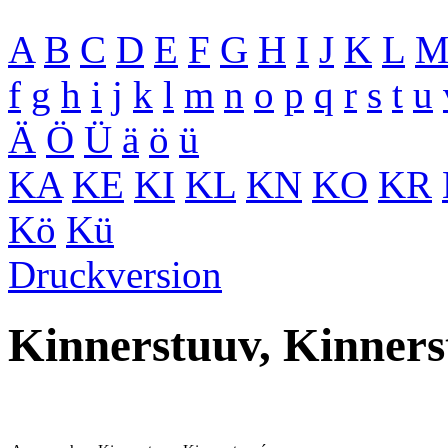
A
B
C
D
E
F
G
H
I
J
K
L
f
g
h
i
j
k
l
m
n
o
p
q
r
s
t
u
Ä
Ö
Ü
ä
ö
ü
KA
KE
KI
KL
KN
KO
KR
Kö
Kü
Druckversion
Kinnerstuuv, Kinner