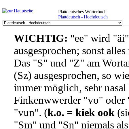
Plattdeutsches Wörterbuch
Plattdeutsch - Hochdeutsch
WICHTIG:
"ee" wird "äi
ausgesprochen; sonst alles
Das "S" und "Z" am Wortan
(Sz) ausgesprochen, so wie
immer möglich, sehr nasal b
Finkenwwerder "vo" oder "
"vun". (
k.o. = kiek ook
(si
"Sm" und "Sn" niemals als