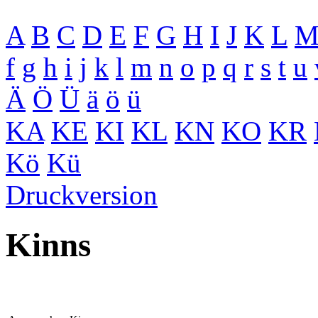
A
B
C
D
E
F
G
H
I
J
K
L
f
g
h
i
j
k
l
m
n
o
p
q
r
s
t
u
Ä
Ö
Ü
ä
ö
ü
KA
KE
KI
KL
KN
KO
KR
Kö
Kü
Druckversion
Kinns