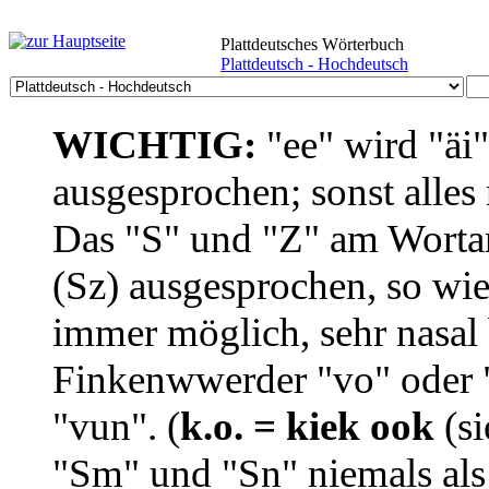
Plattdeutsches Wörterbuch
Plattdeutsch - Hochdeutsch
WICHTIG:
"ee" wird "äi
ausgesprochen; sonst alles
Das "S" und "Z" am Wortan
(Sz) ausgesprochen, so wie
immer möglich, sehr nasal b
Finkenwwerder "vo" oder "
"vun". (
k.o. = kiek ook
(si
"Sm" und "Sn" niemals als