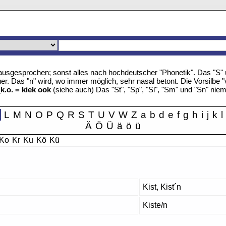
u" ausgesprochen; sonst alles nach hochdeutscher "Phonetik". Das "S
r. Das "n" wird, wo immer möglich, sehr nasal betont. Die Vorsilbe "
(
k.o. = kiek ook
(siehe auch) Das "St", "Sp", "Sl", "Sm" und "Sn" nie
K
L
M
N
O
P
Q
R
S
T
U
V
W
Z
a
b
d
e
f
g
h
i
j
k
l
Ä
Ö
Ü
ä
ö
ü
Ko
Kr
Ku
Kö
Kü
Kist, Kist´n
Kiste/n