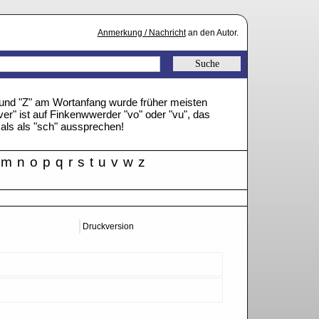
Anmerkung / Nachricht
an den Autor.
" und "Z" am Wortanfang wurde früher meisten
ver" ist auf Finkenwwerder "vo" oder "vu", das
mals als "sch" aussprechen!
m
n
o
p
q
r
s
t
u
v
w
z
Druckversion