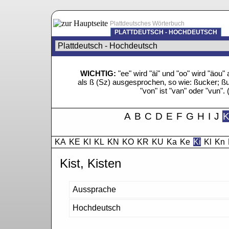
Plattdeutsches Wörterbuch
PLATTDEUTSCH - HOCHDEUTSCH
WICHTIG:
"ee" wird "äi" und "oo" wird "äo
als ß (Sz) ausgesprochen, so wie: ßucker; ßue
"von" ist "van" oder "vun". 
A
B
C
D
E
F
G
H
I
J
KA
KE
KI
KL
KN
KO
KR
KU
Ka
Ke
Ki
Kl
Kn
Kist, Kisten
Aussprache
Hochdeutsch