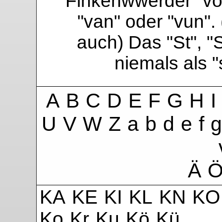
Finkenwwerder "vo"
"van" oder "vun". 
auch) Das "St", "
niemals als 
A
B
C
D
E
F
G
H
I
U
V
W
Z
a
b
d
e
f
g
Ä
KA
KE
KI
KL
KN
KO
Ko
Kr
Ku
Kö
Kü