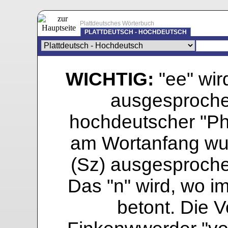
Plattdeutsches Wörterbuch
PLATTDEUTSCH - HOCHDEUTSCH
WICHTIG:
"ee" wird
ausgesprochen
hochdeutscher "Pho
am Wortanfang wur
(Sz) ausgesprochen
Das "n" wird, wo i
betont. Die Vo