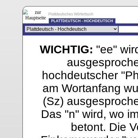
Plattdeutsches Wörterbuch
PLATTDEUTSCH - HOCHDEUTSCH
WICHTIG:
"ee" wird
ausgesprochen
hochdeutscher "Pho
am Wortanfang wur
(Sz) ausgesprochen
Das "n" wird, wo i
betont. Die Vo