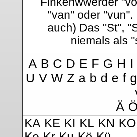
Finkenwwerder "vo"
"van" oder "vun". 
auch) Das "St", "
niemals als 
A
B
C
D
E
F
G
H
I
U
V
W
Z
a
b
d
e
f
g
Ä
KA
KE
KI
KL
KN
KO
Ko
Kr
Ku
Kö
Kü