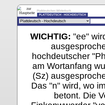
Plattdeutsches Wörterbuch
PLATTDEUTSCH - HOCHDEUTSCH
WICHTIG:
"ee" wird
ausgesprochen
hochdeutscher "Pho
am Wortanfang wur
(Sz) ausgesprochen
Das "n" wird, wo i
betont. Die Vo