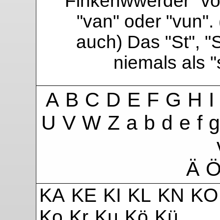
Finkenwwerder "vo"
"van" oder "vun". 
auch) Das "St", "
niemals als 
A
B
C
D
E
F
G
H
I
U
V
W
Z
a
b
d
e
f
g
Ä
KA
KE
KI
KL
KN
KO
Ko
Kr
Ku
Kö
Kü