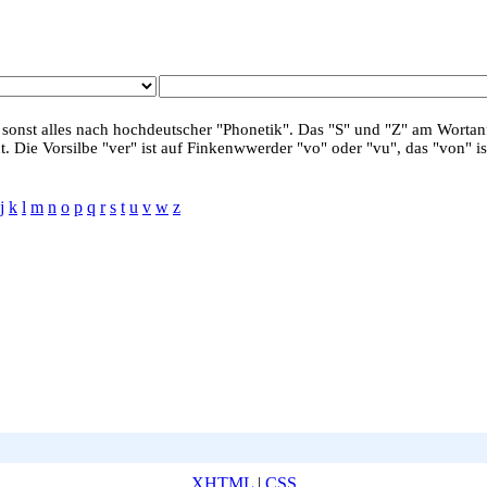
 sonst alles nach hochdeutscher "Phonetik". Das "S" und "Z" am Wortanf
. Die Vorsilbe "ver" ist auf Finkenwwerder "vo" oder "vu", das "von" is
j
k
l
m
n
o
p
q
r
s
t
u
v
w
z
XHTML
|
CSS