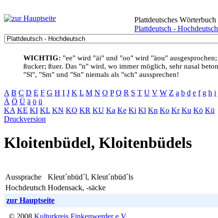
Plattdeutsches Wörterbuch
Plattdeutsch - Hochdeutsch
WICHTIG:
"ee" wird "äi" und "oo" wird "äou" ausgesprochen;
ßucker; ßuer. Das "n" wird, wo immer möglich, sehr nasal betont
"Sl", "Sm" und "Sn" niemals als "sch" aussprechen!
A
B
C
D
E
F
G
H
I
J
K
L
M
N
O
P
Q
R
S
T
U
V
W
Z
a
b
d
e
f
g
h
i
Ä
Ö
Ü
ä
ö
ü
KA
KE
KI
KL
KN
KO
KR
KU
Ka
Ke
Ki
Kl
Kn
Ko
Kr
Ku
Kö
Kü
Druckversion
Kloitenbüdel, Kloitenbüdels
Aussprache
Kleut´nbüd´l, Kleut´nbüd´ls
Hochdeutsch
Hodensack, -säcke
zur Hauptseite
© 2008
Kulturkreis Finkenwerder e.V.