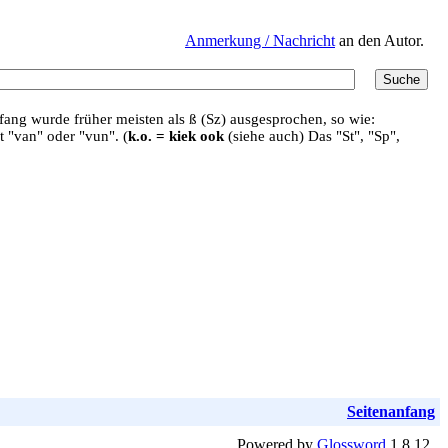
Anmerkung / Nachricht
an den Autor.
ang wurde früher meisten als ß (Sz) ausgesprochen, so wie:
t "van" oder "vun". (
k.o. = kiek ook
(siehe auch) Das "St", "Sp",
Seitenanfang
Powered by
Glossword
1.8.12