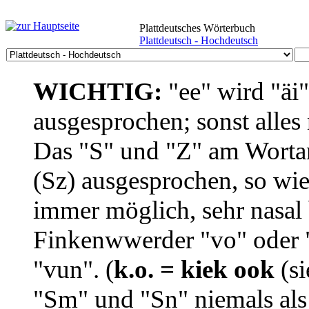
Plattdeutsches Wörterbuch
Plattdeutsch - Hochdeutsch
WICHTIG:
"ee" wird "äi
ausgesprochen; sonst alles
Das "S" und "Z" am Wortan
(Sz) ausgesprochen, so wie
immer möglich, sehr nasal b
Finkenwwerder "vo" oder "
"vun". (
k.o. = kiek ook
(si
"Sm" und "Sn" niemals als