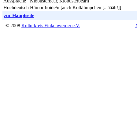
Aussprache
Klobusterbear, Klobusterbearn
Hochdeutsch
Hämorrhoide/n [auch Kotklümpchen [...äääh!]]
zur Hauptseite
© 2008
Kulturkreis Finkenwerder e.V.