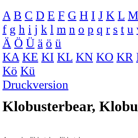
A
B
C
D
E
F
G
H
I
J
K
L
f
g
h
i
j
k
l
m
n
o
p
q
r
s
t
u
Ä
Ö
Ü
ä
ö
ü
KA
KE
KI
KL
KN
KO
KR
Kö
Kü
Druckversion
Klobusterbear, Klobu