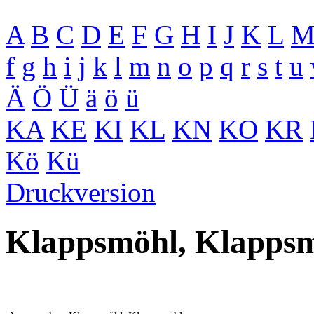
A
B
C
D
E
F
G
H
I
J
K
L
f
g
h
i
j
k
l
m
n
o
p
q
r
s
t
u
Ä
Ö
Ü
ä
ö
ü
KA
KE
KI
KL
KN
KO
KR
Kö
Kü
Druckversion
Klappsmöhl, Klapps