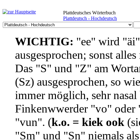
Plattdeutsches Wörterbuch
Plattdeutsch - Hochdeutsch
WICHTIG:
"ee" wird "äi
ausgesprochen; sonst alles
Das "S" und "Z" am Wortan
(Sz) ausgesprochen, so wie
immer möglich, sehr nasal b
Finkenwwerder "vo" oder "
"vun". (
k.o. = kiek ook
(si
"Sm" und "Sn" niemals als