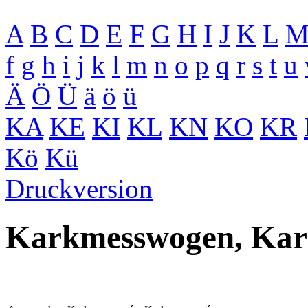
A
B
C
D
E
F
G
H
I
J
K
L
f
g
h
i
j
k
l
m
n
o
p
q
r
s
t
u
Ä
Ö
Ü
ä
ö
ü
KA
KE
KI
KL
KN
KO
KR
Kö
Kü
Druckversion
Karkmesswogen, Kar