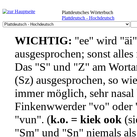
Plattdeutsches Wörterbuch
Plattdeutsch - Hochdeutsch
WICHTIG:
"ee" wird "äi
ausgesprochen; sonst alles
Das "S" und "Z" am Wortan
(Sz) ausgesprochen, so wie
immer möglich, sehr nasal b
Finkenwwerder "vo" oder "
"vun". (
k.o. = kiek ook
(si
"Sm" und "Sn" niemals als