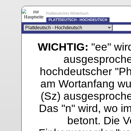
Plattdeutsches Wörterbuch
PLATTDEUTSCH - HOCHDEUTSCH
WICHTIG:
"ee" wird
ausgesprochen
hochdeutscher "Pho
am Wortanfang wur
(Sz) ausgesprochen
Das "n" wird, wo i
betont. Die Vo