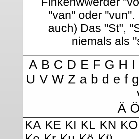
Finkenwwerder "vo"
"van" oder "vun". 
auch) Das "St", "
niemals als 
A
B
C
D
E
F
G
H
I
U
V
W
Z
a
b
d
e
f
g
Ä
KA
KE
KI
KL
KN
KO
Ko
Kr
Ku
Kö
Kü