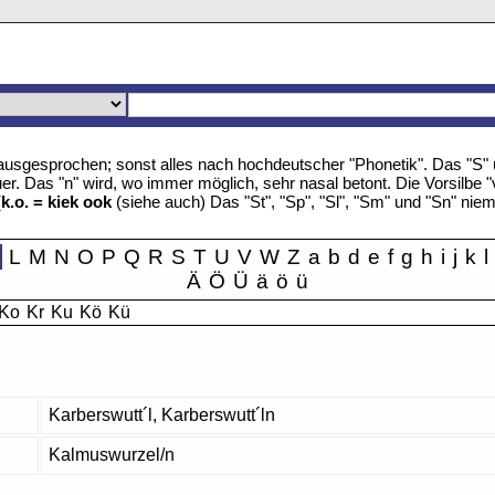
u" ausgesprochen; sonst alles nach hochdeutscher "Phonetik". Das "S
r. Das "n" wird, wo immer möglich, sehr nasal betont. Die Vorsilbe "
(
k.o. = kiek ook
(siehe auch) Das "St", "Sp", "Sl", "Sm" und "Sn" nie
K
L
M
N
O
P
Q
R
S
T
U
V
W
Z
a
b
d
e
f
g
h
i
j
k
l
Ä
Ö
Ü
ä
ö
ü
Ko
Kr
Ku
Kö
Kü
Karberswutt´l, Karberswutt´ln
Kalmuswurzel/n