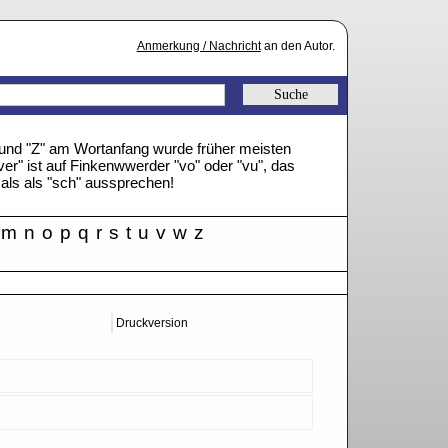
Anmerkung / Nachricht
an den Autor.
" und "Z" am Wortanfang wurde früher meisten
ver" ist auf Finkenwwerder "vo" oder "vu", das
mals als "sch" aussprechen!
m
n
o
p
q
r
s
t
u
v
w
z
Druckversion