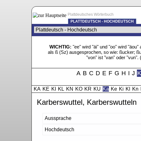
Plattdeutsches Wörterbuch
PLATTDEUTSCH - HOCHDEUTSCH
WICHTIG:
"ee" wird "äi" und "oo" wird "äo
als ß (Sz) ausgesprochen, so wie: ßucker; ßue
"von" ist "van" oder "vun". 
A
B
C
D
E
F
G
H
I
J
KA
KE
KI
KL
KN
KO
KR
KU
Ka
Ke
Ki
Kl
Kn
Karberswuttel, Karberswutteln
Aussprache
Hochdeutsch