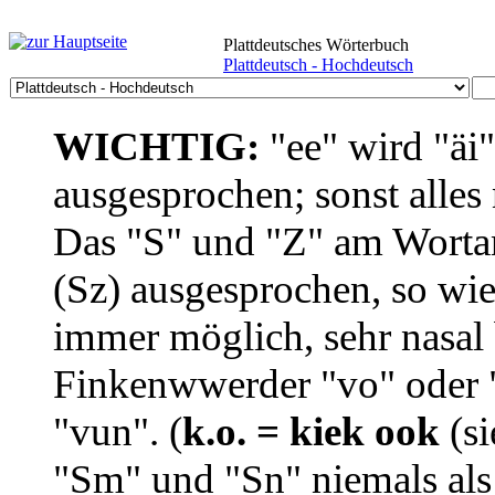
Plattdeutsches Wörterbuch
Plattdeutsch - Hochdeutsch
WICHTIG:
"ee" wird "äi
ausgesprochen; sonst alles
Das "S" und "Z" am Wortan
(Sz) ausgesprochen, so wie
immer möglich, sehr nasal b
Finkenwwerder "vo" oder "
"vun". (
k.o. = kiek ook
(si
"Sm" und "Sn" niemals als