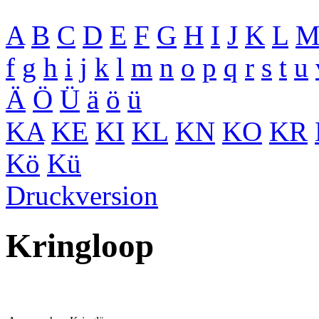
A
B
C
D
E
F
G
H
I
J
K
L
f
g
h
i
j
k
l
m
n
o
p
q
r
s
t
u
Ä
Ö
Ü
ä
ö
ü
KA
KE
KI
KL
KN
KO
KR
Kö
Kü
Druckversion
Kringloop