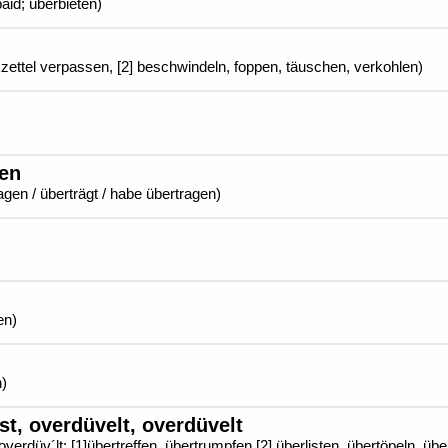
bäid; überbieten)
zettel verpassen, [2] beschwindeln, foppen, täuschen, verkohlen)
gen
ragen / überträgt / habe übertragen)
en)
n)
t, overdüvelt, overdüvelt
overdüv´lt; [1]übertreffen, übertrumpfen [2] überlisten, übertöpeln, übe