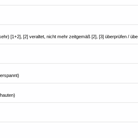
kehr) [1+2], [2] veraltet, nicht mehr zeitgemäß [2], [3] überprüfen / übe
berspannt)
chauten)