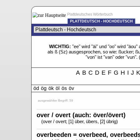
Plattdeutsches Wörterbuch
PLATTDEUTSCH - HOCHDEUTSCH
WICHTIG:
"ee" wird "äi" und "oo" wird "äo
als ß (Sz) ausgesprochen, so wie: ßucker; ßue
"von" ist "van" oder "vun". 
A
B
C
D
E
F
G
H
I
J
öd
ög
ök
öl
ös
öv
ausgewählter Begriff: 59
over / overt (auch: över/övert)
(over / overt; [1] über, übers, [2] übrig)
overbeeden = overbeed, overbeeds