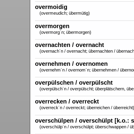
overmoidig
(overmeudich; übermütig)
overmorgen
(overmorg´n; übermorgen)
overnachten / overnacht
(overnach´n / overnacht; übernachten / übernach
overnehmen / overnomen
(overnehm´n / overnom´n; übernehmen / über
overpülschen / overpülscht
(overpülsch´n / overpülscht; überplätschern, ü
overrecken / overreckt
(overreck´n / overreckt; überreichen / überreicht
overschülpen / overschülpt [k.o.: 
(overschülp´n / overschülpt; überschwappen / 