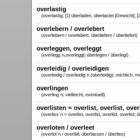
overlastig
(overlastig; [1] überladen, überlastet [Gewicht], 
overlebern / overlebert
(overlebern / overlebert; überliefern / überliefert)
overleggen, overleggt
(overlegg´n,overleggt; überlegen / überlegt)
overleidig / overleidigen
(overleidig / overleidig´n (oberleidig); reichlich
overlingen
(overling´n; vielleicht, eventuell)
overlisten = overlist, overlist, overl
(overliss´n = overlist, overlist, overlist, overlist; 
overloten / overleet
(overlot´n / overläit; überlassen / überlies)