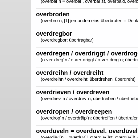
(overbäi´n = overbäi´, overbäi´st, overbäid, over
overbroden
(overbro´n; [1] jemanden eins überbraten = Denk
overdregbor
(overdregbor; übertragbar)
overdregen / overdriggt / overdro
(o-ver-dreg´n / o-ver-driggt / o-ver-drog´n; übert
overdreihn / overdreiht
(overdreihn / overdreiht; überdrehen, überdreht)
overdrieven / overdreven
(overdriev´n / overdrev´n; übertreiben / übertrieb
overdropen / overdreepen
(overdrop´n / overdräip´n; übertreffen / übertrafe
overdüveln = overdüvel, overdüvels
(overdüvl´n = overdüv´l, overdüv´lst, overdüv´lt, 