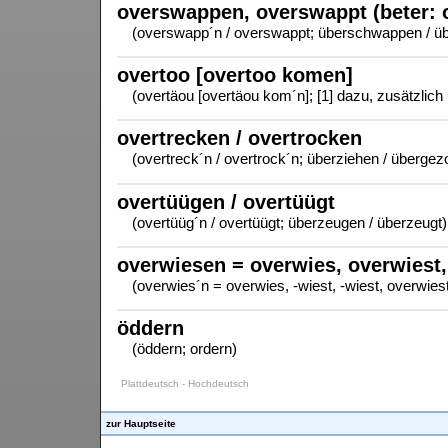
overswappen, overswappt (beter: o
(overswapp´n / overswappt; überschwappen / üb
overtoo [overtoo komen]
(overtäou [overtäou kom´n]; [1] dazu, zusätzlich
overtrecken / overtrocken
(overtreck´n / overtrock´n; überziehen / überge
overtüügen / overtüügt
(overtüüg´n / overtüügt; überzeugen / überzeugt)
overwiesen = overwies, overwiest,
(overwies´n = overwies, -wiest, -wiest, overwies
öddern
(öddern; ordern)
Plattdeutsch - Hochdeutsch
zur Hauptseite