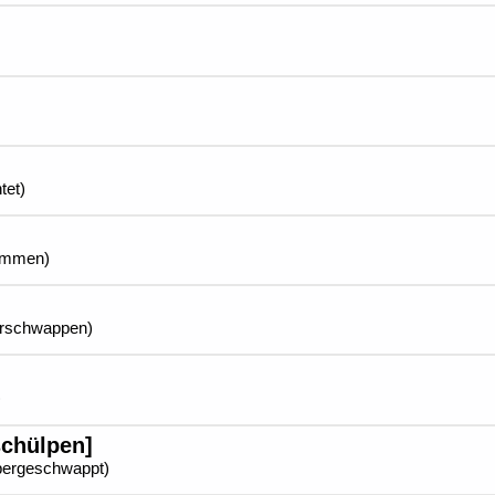
tet)
nommen)
berschwappen)
)
schülpen]
übergeschwappt)