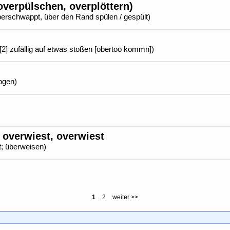
verpülschen, overplöttern)
erschwappt, über den Rand spülen / gespült)
 [2] zufällig auf etwas stoßen [obertoo kommn])
zogen)
 overwiest, overwiest
t; überweisen)
1
2
weiter >>