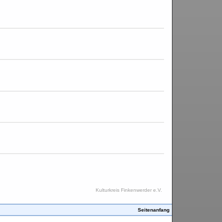
Kulturkreis Finkenwerder e.V.
Seitenanfang