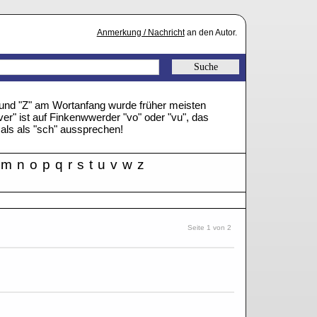
Anmerkung / Nachricht
an den Autor.
" und "Z" am Wortanfang wurde früher meisten
ver" ist auf Finkenwwerder "vo" oder "vu", das
mals als "sch" aussprechen!
m
n
o
p
q
r
s
t
u
v
w
z
Seite 1 von 2