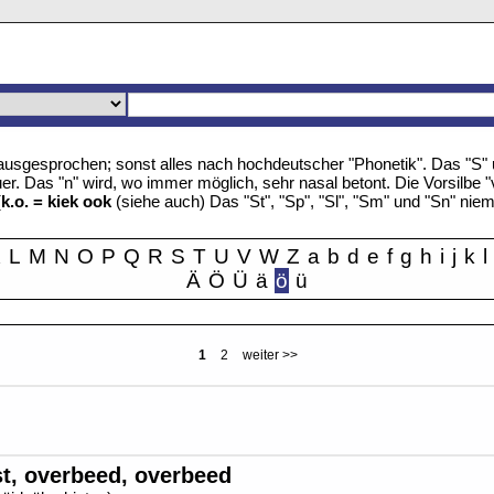
u" ausgesprochen; sonst alles nach hochdeutscher "Phonetik". Das "S
r. Das "n" wird, wo immer möglich, sehr nasal betont. Die Vorsilbe "
(
k.o. = kiek ook
(siehe auch) Das "St", "Sp", "Sl", "Sm" und "Sn" nie
K
L
M
N
O
P
Q
R
S
T
U
V
W
Z
a
b
d
e
f
g
h
i
j
k
l
Ä
Ö
Ü
ä
ö
ü
1
2
weiter >>
t, overbeed, overbeed