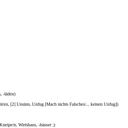
, -läden)
t/en, [2] Unsinn, Unfug [Mach nichts Falsches/... keinen Unfug])
Kneipe/n, Wirtshaus, -häuser ;)