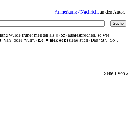
Anmerkung / Nachricht
an den Autor.
ang wurde früher meisten als ß (Sz) ausgesprochen, so wie:
t "van" oder "vun". (
k.o. = kiek ook
(siehe auch) Das "St", "Sp",
Seite 1 von 2