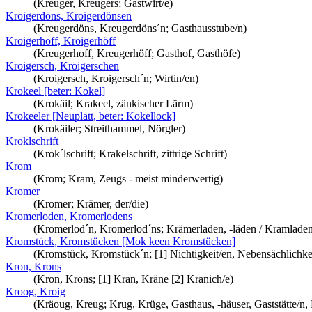
(Kreuger, Kreugers; Gastwirt/e)
Kroigerdöns, Kroigerdönsen
(Kreugerdöns, Kreugerdöns´n; Gasthausstube/n)
Kroigerhoff, Kroigerhöff
(Kreugerhoff, Kreugerhöff; Gasthof, Gasthöfe)
Kroigersch, Kroigerschen
(Kroigersch, Kroigersch´n; Wirtin/en)
Krokeel [beter: Kokel]
(Krokäil; Krakeel, zänkischer Lärm)
Krokeeler [Neuplatt, beter: Kokellock]
(Krokäiler; Streithammel, Nörgler)
Kroklschrift
(Krok´lschrift; Krakelschrift, zittrige Schrift)
Krom
(Krom; Kram, Zeugs - meist minderwertig)
Kromer
(Kromer; Krämer, der/die)
Kromerloden, Kromerlodens
(Kromerlod´n, Kromerlod´ns; Krämerladen, -läden / Kramladen
Kromstück, Kromstücken [Mok keen Kromstücken]
(Kromstück, Kromstück´n; [1] Nichtigkeit/en, Nebensächlichkei
Kron, Krons
(Kron, Krons; [1] Kran, Kräne [2] Kranich/e)
Kroog, Kroig
(Kräoug, Kreug; Krug, Krüge, Gasthaus, -häuser, Gaststätte/n, 