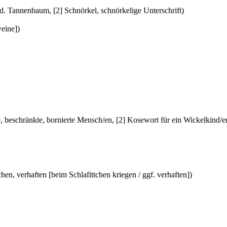
f.d. Tannenbaum, [2] Schnörkel, schnörkelige Unterschrift)
weine])
e, beschränkte, bornierte Mensch/en, [2] Kosewort für ein Wickelkind/e
hen, verhaften [beim Schlafittchen kriegen / ggf. verhaften])