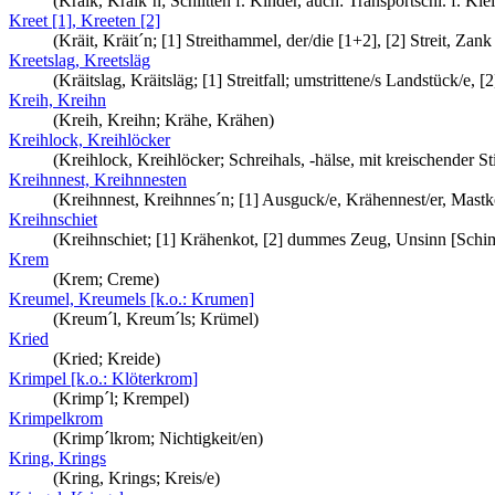
(Kräik, Kräik´n; Schlitten f. Kinder, auch: Transportschl. f. Kle
Kreet [1], Kreeten [2]
(Kräit, Kräit´n; [1] Streithammel, der/die [1+2], [2] Streit, Zank
Kreetslag, Kreetsläg
(Kräitslag, Kräitsläg; [1] Streitfall; umstrittene/s Landstück/e
Kreih, Kreihn
(Kreih, Kreihn; Krähe, Krähen)
Kreihlock, Kreihlöcker
(Kreihlock, Kreihlöcker; Schreihals, -hälse, mit kreischender 
Kreihnnest, Kreihnnesten
(Kreihnnest, Kreihnnes´n; [1] Ausguck/e, Krähennest/er, Mastk
Kreihnschiet
(Kreihnschiet; [1] Krähenkot, [2] dummes Zeug, Unsinn [Schi
Krem
(Krem; Creme)
Kreumel, Kreumels [k.o.: Krumen]
(Kreum´l, Kreum´ls; Krümel)
Kried
(Kried; Kreide)
Krimpel [k.o.: Klöterkrom]
(Krimp´l; Krempel)
Krimpelkrom
(Krimp´lkrom; Nichtigkeit/en)
Kring, Krings
(Kring, Krings; Kreis/e)