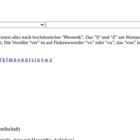
 sonst alles nach hochdeutscher "Phonetik". Das "S" und "Z" am Wortanf
. Die Vorsilbe "ver" ist auf Finkenwwerder "vo" oder "vu", das "von" is
j
k
l
m
n
o
p
q
r
s
t
u
v
w
z
sellschaft)