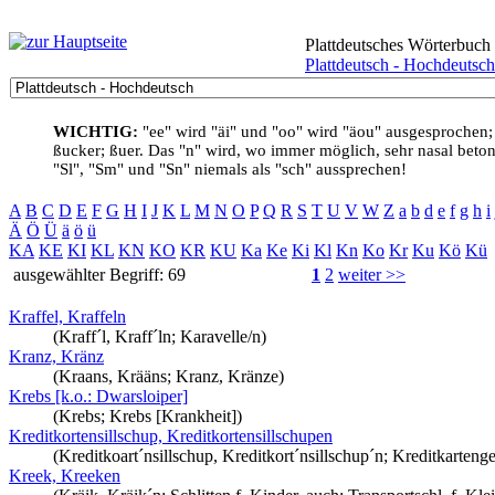
Plattdeutsches Wörterbuch
Plattdeutsch - Hochdeutsch
WICHTIG:
"ee" wird "äi" und "oo" wird "äou" ausgesprochen;
ßucker; ßuer. Das "n" wird, wo immer möglich, sehr nasal betont
"Sl", "Sm" und "Sn" niemals als "sch" aussprechen!
A
B
C
D
E
F
G
H
I
J
K
L
M
N
O
P
Q
R
S
T
U
V
W
Z
a
b
d
e
f
g
h
i
Ä
Ö
Ü
ä
ö
ü
KA
KE
KI
KL
KN
KO
KR
KU
Ka
Ke
Ki
Kl
Kn
Ko
Kr
Ku
Kö
Kü
ausgewählter Begriff: 69
1
2
weiter >>
Kraffel, Kraffeln
(Kraff´l, Kraff´ln; Karavelle/n)
Kranz, Kränz
(Kraans, Krääns; Kranz, Kränze)
Krebs [k.o.: Dwarsloiper]
(Krebs; Krebs [Krankheit])
Kreditkortensillschup, Kreditkortensillschupen
(Kreditkoart´nsillschup, Kreditkort´nsillschup´n; Kreditkartenge
Kreek, Kreeken