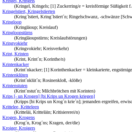
Kringel, Kringels
(Kringel, Kringels; [1] Zuckerring/e = kreisförmige Süßigkeit 
Kringelstiert, Kringelstierten
(Kring´lstiert, Kring´lstiert´n; Ringelschwanz, -schwänze [Sch
Kringloop
(Kringläoup; Kreislauf)
Kringloopstürns
(Kringläoupstürns; Kreislaufstörungen)
Kringvokiehr
(Kringvokiehr; Kreisverkehr)
Krint, Krinten
(Krint, Krint´n; Korinthe/n)
Krintenkacker
(Krint´nkacker; [1] Korinthenkacker = kleinkarierte, engstirnig
Krintenklüten
(Krint´nklüt´n; Rosinenkloß, -klöße)
Krintenstuten
(Krint´nstut´n; Milchbrötchen mit Korinten)
Krips [- un Krogen] [bi Krips un Krogen kriegen]
(Kripps [bi Krips un Krog´n krie´n]; jemanden ergreifen, erwisc
Krittelee, Kritteleen
(Kritteläi, Kritteläin; Kritisiererei/n)
Krogen, Krogens
(Krog´n, Krog´ns; Kragen, der/die)
Kroiger, Kroigers