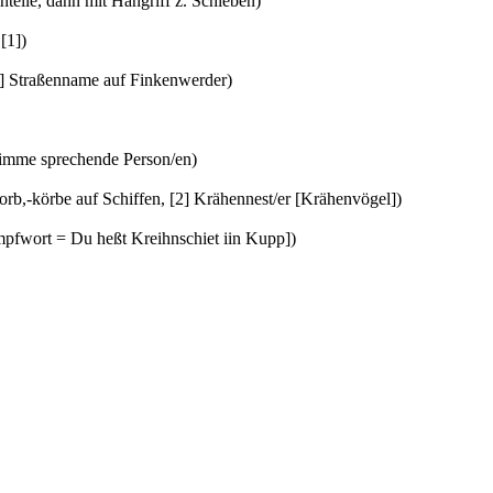
inteile, dann mit Hangriff z. Schieben)
 [1])
, [2] Straßenname auf Finkenwerder)
Stimme sprechende Person/en)
orb,-körbe auf Schiffen, [2] Krähennest/er [Krähenvögel])
mpfwort = Du heßt Kreihnschiet iin Kupp])