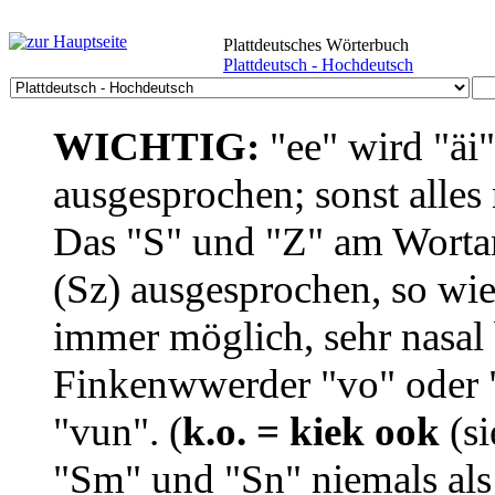
Plattdeutsches Wörterbuch
Plattdeutsch - Hochdeutsch
WICHTIG:
"ee" wird "äi
ausgesprochen; sonst alles
Das "S" und "Z" am Wortan
(Sz) ausgesprochen, so wie
immer möglich, sehr nasal b
Finkenwwerder "vo" oder "
"vun". (
k.o. = kiek ook
(si
"Sm" und "Sn" niemals als