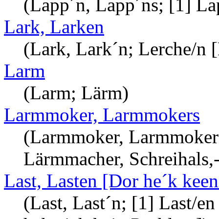
(Lapp´n, Lapp´ns; [1] La
Lark, Larken
(Lark, Lark´n; Lerche/n 
Larm
(Larm; Lärm)
Larmmoker, Larmmokers
(Larmmoker, Larmmokers;
Lärmmacher, Schreihals,-
Last, Lasten [Dor he´k keen 
(Last, Last´n; [1] Last/e