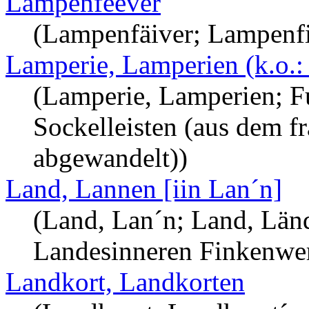
Lampenfeever
(Lampenfäiver; Lampenfi
Lamperie, Lamperien (k.o.:
(Lamperie, Lamperien; Fuß
Sockelleisten (aus dem f
abgewandelt))
Land, Lannen [iin Lan´n]
(Land, Lan´n; Land, Län
Landesinneren Finkenwer
Landkort, Landkorten