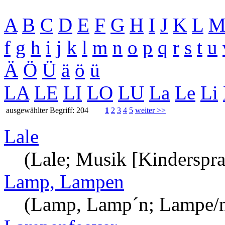
A
B
C
D
E
F
G
H
I
J
K
L
f
g
h
i
j
k
l
m
n
o
p
q
r
s
t
u
Ä
Ö
Ü
ä
ö
ü
LA
LE
LI
LO
LU
La
Le
Li
ausgewählter Begriff: 204
1
2
3
4
5
weiter >>
Lale
(Lale; Musik [Kinderspra
Lamp, Lampen
(Lamp, Lamp´n; Lampe/