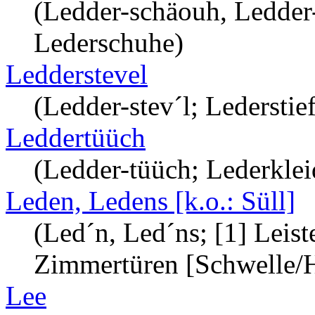
(Ledder-schäouh, Ledder
Lederschuhe)
Ledderstevel
(Ledder-stev´l; Lederstief
Leddertüüch
(Ledder-tüüch; Lederkle
Leden, Ledens [k.o.: Süll]
(Led´n, Led´ns; [1] Leist
Zimmertüren [Schwelle/Ha
Lee