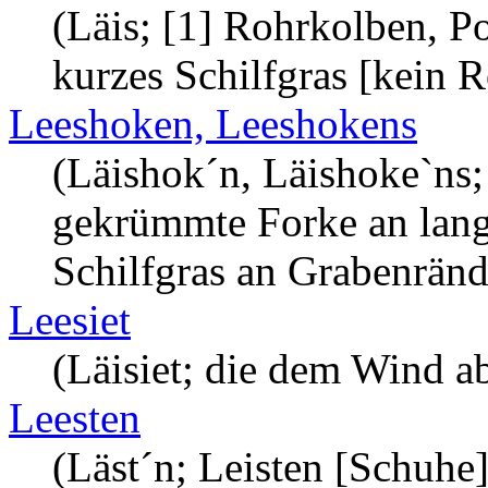
(Läis; [1] Rohrkolben, Po
kurzes Schilfgras [kein 
Leeshoken, Leeshokens
(Läishok´n, Läishoke`ns;
gekrümmte Forke an lang
Schilfgras an Grabenränd
Leesiet
(Läisiet; die dem Wind ab
Leesten
(Läst´n; Leisten [Schuhe]