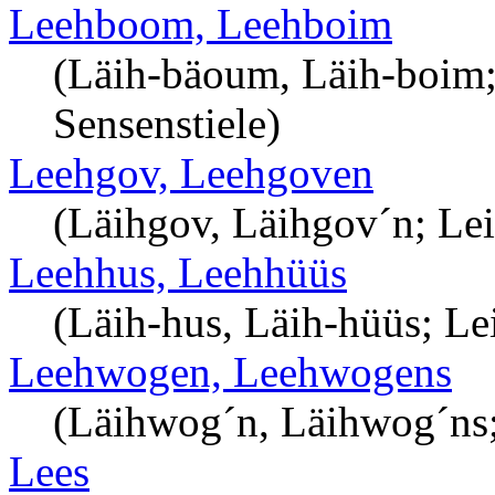
Leehboom, Leehboim
(Läih-bäoum, Läih-boim; 
Sensenstiele)
Leehgov, Leehgoven
(Läihgov, Läihgov´n; Le
Leehhus, Leehhüüs
(Läih-hus, Läih-hüüs; Le
Leehwogen, Leehwogens
(Läihwog´n, Läihwog´ns;
Lees