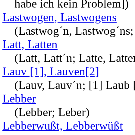
habe ich kein Problem])
Lastwogen, Lastwogens
(Lastwog´n, Lastwog´ns; 
Latt, Latten
(Latt, Latt´n; Latte, Latte
Lauv [1], Lauven[2]
(Lauv, Lauv´n; [1] Laub [
Lebber
(Lebber; Leber)
Lebberwußt, Lebberwüßt