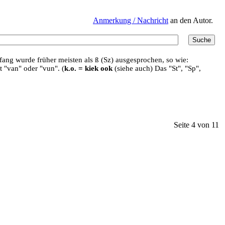
Anmerkung / Nachricht
an den Autor.
ang wurde früher meisten als ß (Sz) ausgesprochen, so wie:
t "van" oder "vun". (
k.o. = kiek ook
(siehe auch) Das "St", "Sp",
Seite 4 von 11