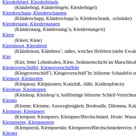
Kleederbögel, Kleederbögels
(Kläiderbögl, Kläiderbögels; Kleiderbügel)
Kleederschapp, Kleederschappen
(Kläiderschapp, Kläiderschapp´n; Kleiderschrank, -schränke)
Kleederstang, Kleederstangen
(Kläiderstang, Kläiderstang´n; Kleiderstange/n)
Kleen
(Kleen; Kleie)
Kleenbroot, Kleenbroit
(Kläinbräout, Kläinbreu´; süßes, weiches Hefebrot (siehe Ewal
Klei
(Klei; fetter Lehmboden, Kleie, Sedimentschicht im Marschbod
Kleigroverschüffel, Kleigroverschüffeln
(Kleigroverschüff´l, Kleigroverschüff´ln; hölzerne Schaufel/
Kleipoot, Kleipooten
(Kleipäout, Kleipäouten; Kratzfuß, -füße, Krallenpfote/n)
Kleisleup, Kleisleupen
(Kleisleup, Kleisleup´n; keilförmige hölzerne Schleif-Vorrichtu
Klemm
(Klemm; Klemme, Ausweglosigkeit, Bredouille, Dilemma, Kalami
Klempner, Klempners
(Klempner, Klempners; Klempner/Blechschmied. Heute: Wasser-
Klempneree, Klempnereen
(Klempneräi, Klempneräin; Klempnerei/Blechschmiederei/en. He
Kliester