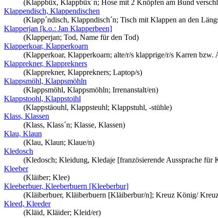
(Klappbüx, Klappbüx´n; Hose mit 2 Knöpfen am Bund verschließ
Klappendisch, Klappendischen
(Klapp´ndisch, Klappndisch´n; Tisch mit Klappen an den Längs
Klapperjan [k.o.: Jan Klapperbeen]
(Klapperjan; Tod, Name für den Tod)
Klapperkoar, Klapperkoarn
(Klapperkoar, Klapperkoarn; alte/r/s klapprige/r/s Karren bzw. 
Klapprekner, Klapprekners
(Klapprekner, Klapprekners; Laptop/s)
Klappsmöhl, Klappsmöhln
(Klappsmöhl, Klappsmöhln; Irrenanstalt/en)
Klappstoohl, Klappstoihl
(Klappstäouhl, Klappsteuhl; Klappstuhl, -stühle)
Klass, Klassen
(Klass, Klass´n; Klasse, Klassen)
Klau, Klaun
(Klau, Klaun; Klaue/n)
Kledosch
(Kledosch; Kleidung, Kledaje [französierende Aussprache für 
Kleeber
(Kläiber; Klee)
Kleeberbuer, Kleeberbuern [Kleeberbur]
(Kläiberbuer, Kläiberbuern [Kläiberbur/n]; Kreuz König/ Kreu
Kleed, Kleeder
(Kläid, Kläider; Kleid/er)