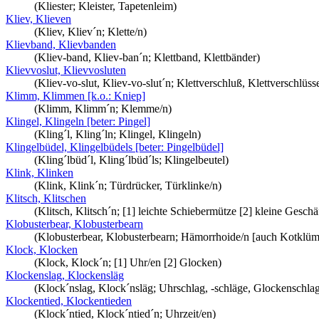
(Kliester; Kleister, Tapetenleim)
Kliev, Klieven
(Kliev, Kliev´n; Klette/n)
Klievband, Klievbanden
(Kliev-band, Kliev-ban´n; Klettband, Klettbänder)
Klievvoslut, Klievvosluten
(Kliev-vo-slut, Kliev-vo-slut´n; Klettverschluß, Klettverschlüss
Klimm, Klimmen [k.o.: Kniep]
(Klimm, Klimm´n; Klemme/n)
Klingel, Klingeln [beter: Pingel]
(Kling´l, Kling´ln; Klingel, Klingeln)
Klingelbüdel, Klingelbüdels [beter: Pingelbüdel]
(Kling´lbüd´l, Kling´lbüd´ls; Klingelbeutel)
Klink, Klinken
(Klink, Klink´n; Türdrücker, Türklinke/n)
Klitsch, Klitschen
(Klitsch, Klitsch´n; [1] leichte Schiebermütze [2] kleine Geschä
Klobusterbear, Klobusterbearn
(Klobusterbear, Klobusterbearn; Hämorrhoide/n [auch Kotklümp
Klock, Klocken
(Klock, Klock´n; [1] Uhr/en [2] Glocken)
Klockenslag, Klockensläg
(Klock´nslag, Klock´nsläg; Uhrschlag, -schläge, Glockenschlag
Klockentied, Klockentieden
(Klock´ntied, Klock´ntied´n; Uhrzeit/en)