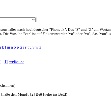
 sonst alles nach hochdeutscher "Phonetik". Das "S" und "Z" am Wortanf
. Die Vorsilbe "ver" ist auf Finkenwwerder "vo" oder "vu", das "von" is
j
k
l
m
n
o
p
q
r
s
t
u
v
w
z
7
..
11
weiter >>
achsinnen)
[halte den Mund], [2] Bett [gehe ins Bett])