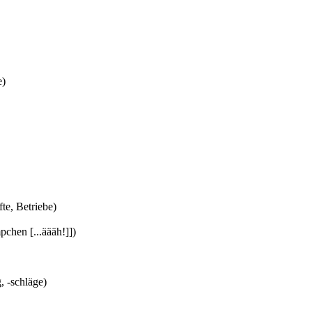
e)
fte, Betriebe)
chen [...äääh!]])
, -schläge)