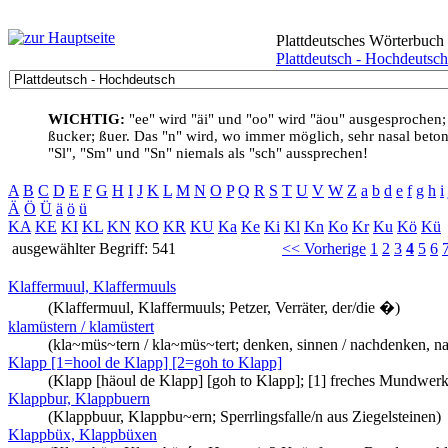
Plattdeutsches Wörterbuch
Plattdeutsch - Hochdeutsch
WICHTIG:
"ee" wird "äi" und "oo" wird "äou" ausgesprochen;
ßucker; ßuer. Das "n" wird, wo immer möglich, sehr nasal betont
"Sl", "Sm" und "Sn" niemals als "sch" aussprechen!
A
B
C
D
E
F
G
H
I
J
K
L
M
N
O
P
Q
R
S
T
U
V
W
Z
a
b
d
e
f
g
h
i
Ä
Ö
Ü
ä
ö
ü
KA
KE
KI
KL
KN
KO
KR
KU
Ka
Ke
Ki
Kl
Kn
Ko
Kr
Ku
Kö
Kü
ausgewählter Begriff: 541
<< Vorherige
1
2
3
4
5
6
Klaffermuul, Klaffermuuls
(Klaffermuul, Klaffermuuls; Petzer, Verräter, der/die �)
klamüstern / klamüstert
(kla~müs~tern / kla~müs~tert; denken, sinnen / nachdenken, n
Klapp [1=hool de Klapp] [2=goh to Klapp]
(Klapp [häoul de Klapp] [goh to Klapp]; [1] freches Mundwerk 
Klappbur, Klappbuern
(Klappbuur, Klappbu~ern; Sperrlingsfalle/n aus Ziegelsteinen)
Klappbüx, Klappbüxen