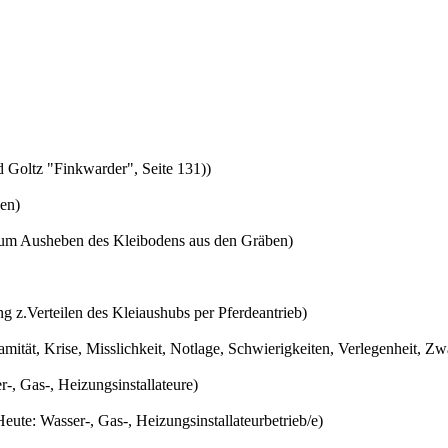
d Goltz "Finkwarder", Seite 131))
en)
n zum Ausheben des Kleibodens aus den Gräben)
ng z.Verteilen des Kleiaushubs per Pferdeantrieb)
tät, Krise, Misslichkeit, Notlage, Schwierigkeiten, Verlegenheit, Zw
, Gas-, Heizungsinstallateure)
ute: Wasser-, Gas-, Heizungsinstallateurbetrieb/e)